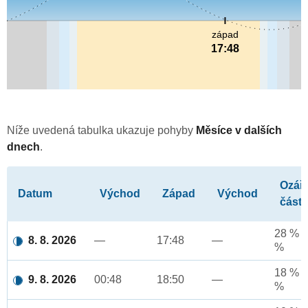
západ
17:48
Níže uvedená tabulka ukazuje pohyby
Měsíce v dalších
dnech
.
Ozář
Datum
Východ
Západ
Východ
část
28 % a
8. 8. 2026
—
17:48
—
%
18 % a
9. 8. 2026
00:48
18:50
—
%