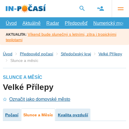
Přejít
na
hlavní
obsah
Úvod
Aktuálně
Radar
Předpověď
Numerický model
Víkend bude slunečný s letními, zítra i tropickými
AKTUALITA:
teplotami
Úvod
Předpověď počasí
Středočeský kraj
Velké Přílepy
Slunce a měsíc
SLUNCE A MĚSÍC
Velké Přílepy
Označit jako domovské město
Počasí
Slunce a Měsíc
Kvalita ovzduší