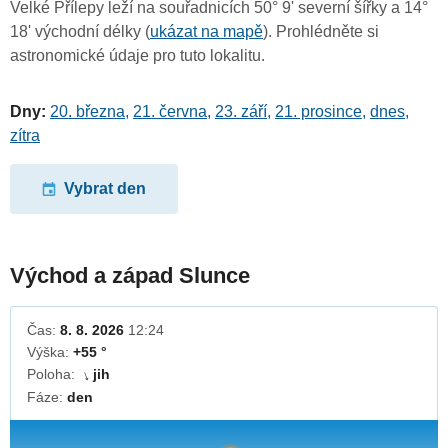
Velké Přílepy leží na souřadnicích 50° 9' severní šířky a 14°
18' východní délky (
ukázat na mapě
). Prohlédněte si
astronomické údaje pro tuto lokalitu.
Dny:
20. března
,
21. června
,
23. září
,
21. prosince
,
dnes
,
zítra
Vybrat den
Východ a západ Slunce
Čas:
8. 8. 2026
12:24
Výška:
+55 °
Poloha:
jih
↓
Fáze:
den