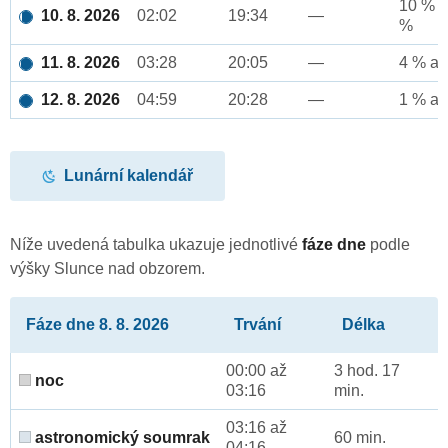
10 % a
10. 8. 2026
02:02
19:34
—
%
11. 8. 2026
03:28
20:05
—
4 % až
12. 8. 2026
04:59
20:28
—
1 % až
Lunární kalendář
Níže uvedená tabulka ukazuje jednotlivé
fáze dne
podle
výšky Slunce nad obzorem.
Fáze dne 8. 8. 2026
Trvání
Délka
00:00 až
3 hod. 17
noc
03:16
min.
03:16 až
astronomický soumrak
60 min.
04:16