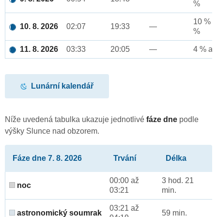
%
10 % a
10. 8. 2026
02:07
19:33
—
%
11. 8. 2026
03:33
20:05
—
4 % až
Lunární kalendář
Níže uvedená tabulka ukazuje jednotlivé
fáze dne
podle
výšky Slunce nad obzorem.
Fáze dne 7. 8. 2026
Trvání
Délka
00:00 až
3 hod. 21
noc
03:21
min.
03:21 až
astronomický soumrak
59 min.