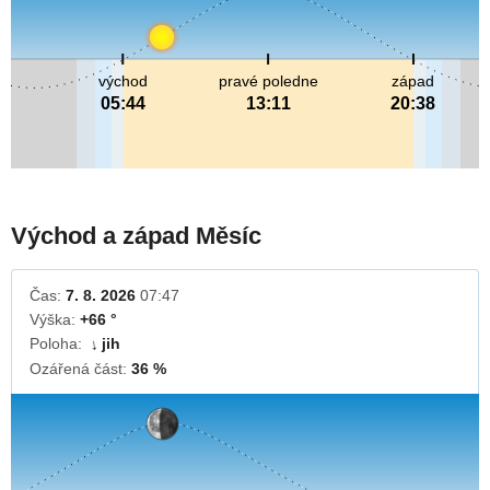
východ
pravé poledne
západ
05:44
13:11
20:38
Východ a západ Měsíc
Čas:
7. 8. 2026
07:47
Výška:
+66 °
Poloha:
jih
↓
Ozářená část:
36 %