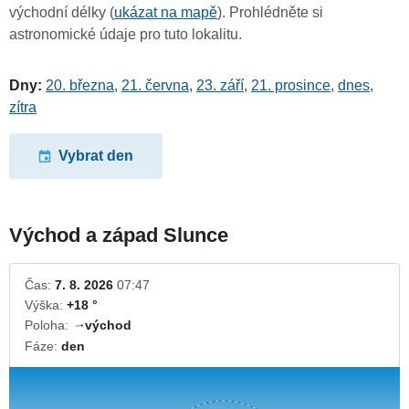
východní délky (
ukázat na mapě
). Prohlédněte si
astronomické údaje pro tuto lokalitu.
Dny:
20. března
,
21. června
,
23. září
,
21. prosince
,
dnes
,
zítra
Vybrat den
Východ a západ Slunce
Čas:
7. 8. 2026
07:47
Výška:
+18 °
Poloha:
východ
↓
Fáze:
den