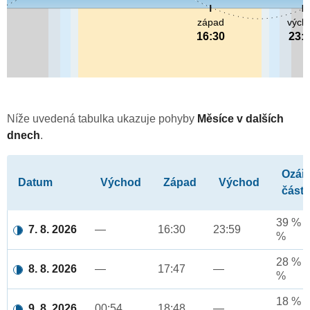
západ
vých
16:30
23:
Níže uvedená tabulka ukazuje pohyby
Měsíce v dalších
dnech
.
Ozář
Datum
Východ
Západ
Východ
část
39 % a
7. 8. 2026
—
16:30
23:59
%
28 % a
8. 8. 2026
—
17:47
—
%
18 % a
9. 8. 2026
00:54
18:48
—