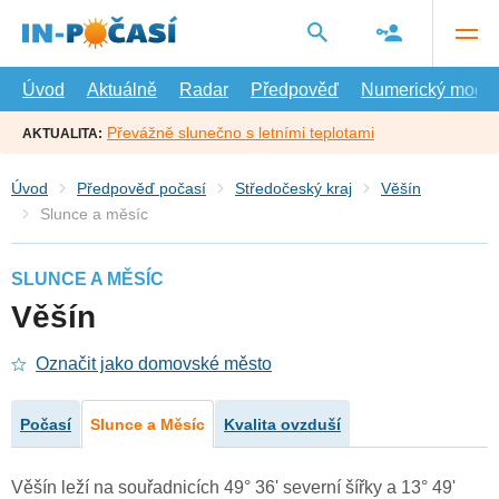
Přejít
na
hlavní
obsah
Úvod
Aktuálně
Radar
Předpověď
Numerický model
Převážně slunečno s letními teplotami
AKTUALITA:
Úvod
Předpověď počasí
Středočeský kraj
Věšín
Slunce a měsíc
SLUNCE A MĚSÍC
Věšín
Označit jako domovské město
Počasí
Slunce a Měsíc
Kvalita ovzduší
Věšín leží na souřadnicích 49° 36' severní šířky a 13° 49'