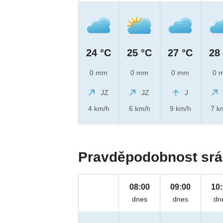
24 °C
25 °C
27 °C
28
0 mm
0 mm
0 mm
0 
JZ
JZ
J
4 km/h
6 km/h
9 km/h
7 k
Pravděpodobnost srá
08:00
09:00
10
dnes
dnes
dn