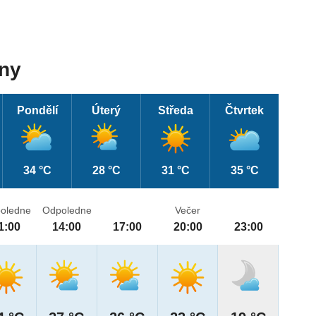
dny
Pondělí
Úterý
Středa
Čtvrtek
34 °C
28 °C
31 °C
35 °C
oledne
Odpoledne
Večer
1:00
14:00
17:00
20:00
23:00