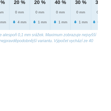
 %
20 %
20 %
40 %
30 %
30 %
mm
0 mm
0 mm
0 mm
0 mm
0 mm
 mm
4 mm
1 mm
1 mm
1 mm
0.9 mm
e alespoň 0,1 mm srážek. Maximum zobrazuje nejvyšší
nejpravděpodobnější variantu. Výpočet vychází ze 40