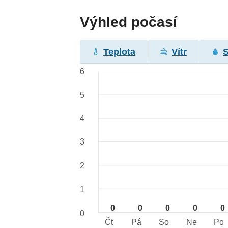
Výhled počasí
Teplota
Vítr
6
5
4
3
2
1
0
0
0
0
0
0
Čt
Pá
So
Ne
Po