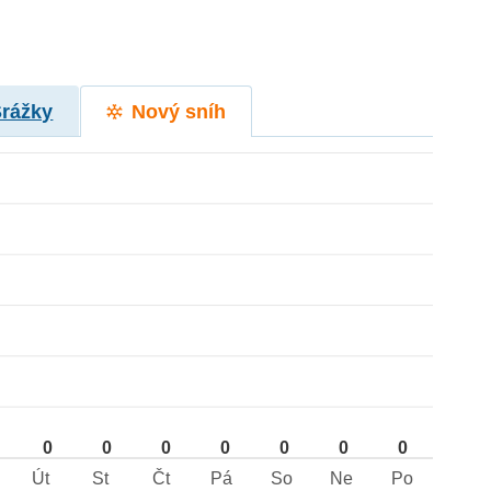
Srážky
Nový sníh
0
0
0
0
0
0
0
Út
St
Čt
Pá
So
Ne
Po