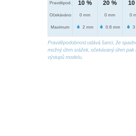
10 %
20 %
10
Pravděpod.
Očekáváno
0 mm
0 mm
0 
Maximum
2 mm
0.8 mm
3
Pravděpodobnost udává šanci, že spadn
možný úhrn srážek, očekávaný úhrn pak 
výstupů modelu.