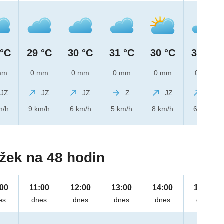
 °C
29 °C
30 °C
31 °C
30 °C
30 °C
mm
0 mm
0 mm
0 mm
0 mm
0 mm
JZ
JZ
JZ
Z
JZ
JZ
m/h
9 km/h
6 km/h
5 km/h
8 km/h
6 km/h
žek na 48 hodin
:00
11:00
12:00
13:00
14:00
15:00
es
dnes
dnes
dnes
dnes
dnes