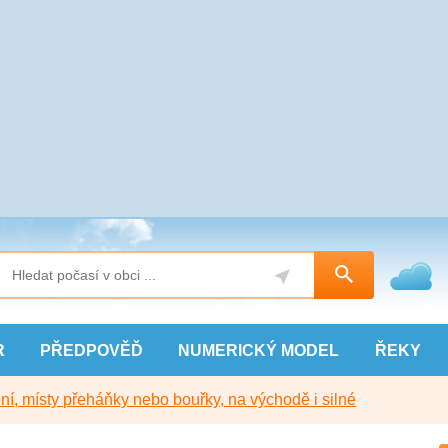
R
PŘEDPOVĚĎ
NUMERICKÝ
MODEL
ŘEKY
í, místy přeháňky nebo bouřky, na východě i silné