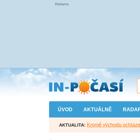
Přejít
na
hlavní
obsah
ÚVOD
AKTUÁLNĚ
RADA
Kromě východu ochlazen
AKTUALITA: