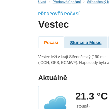
Úvod
Předpověď počasí
Středočeský k
PŘEDPOVĚĎ POČASÍ
Vestec
Počasí
Slunce a Měsíc
Vestec leží v kraji Středočeský (190 m n
(ICON, GFS, ECMWF). Naposledy byla ak
Aktuálně
21.3 °C
(stoupá)