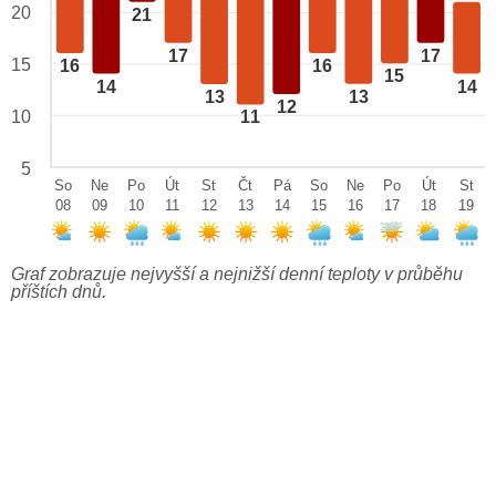
20
21
17
17
15
16
16
15
14
14
13
13
12
10
11
5
So
Ne
Po
Út
St
Čt
Pá
So
Ne
Po
Út
St
08
09
10
11
12
13
14
15
16
17
18
19
Graf zobrazuje nejvyšší a nejnižší denní teploty v průběhu
příštích dnů.