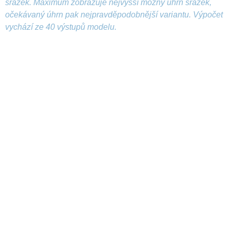
srážek. Maximum zobrazuje nejvyšší možný úhrn srážek,
očekávaný úhrn pak nejpravděpodobnější variantu. Výpočet
vychází ze 40 výstupů modelu.