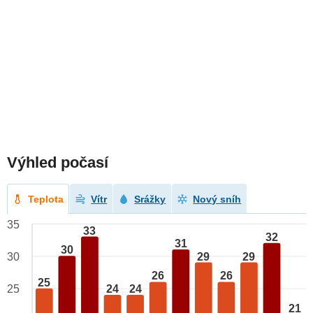
Výhled počasí
Teplota
Vítr
Srážky
Nový sníh
35
33
32
31
30
29
29
30
26
26
25
24
24
25
21