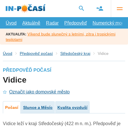
Přejít
na
hlavní
obsah
Úvod
Aktuálně
Radar
Předpověď
Numerický model
Víkend bude slunečný s letními, zítra i tropickými
AKTUALITA:
teplotami
Úvod
Předpověď počasí
Středočeský kraj
Vidice
PŘEDPOVĚĎ POČASÍ
Vidice
Označit jako domovské město
Počasí
Slunce a Měsíc
Kvalita ovzduší
Vidice leží v kraji Středočeský (422 m n. m.). Předpověď je