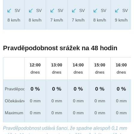
SV
SV
SV
SV
SV
SV
8 km/h
8 km/h
7 km/h
7 km/h
8 km/h
9 km/h
Pravděpodobnost srážek na 48 hodin
12:00
13:00
14:00
15:00
16:00
dnes
dnes
dnes
dnes
dnes
0 %
0 %
0 %
0 %
0 %
Pravděpod.
Očekáváno
0 mm
0 mm
0 mm
0 mm
0 mm
Maximum
0 mm
0 mm
0 mm
0 mm
0 mm
Pravděpodobnost udává šanci, že spadne alespoň 0,1 mm