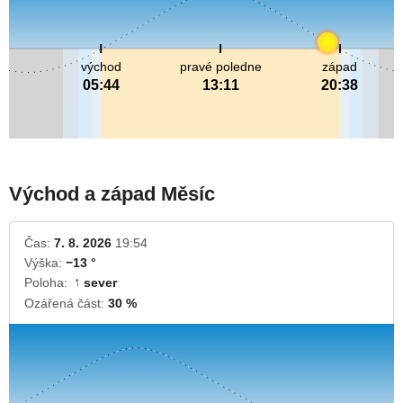
východ
pravé poledne
západ
05:44
13:11
20:38
Východ a západ Měsíc
Čas:
7. 8. 2026
19:54
Výška:
−13 °
Poloha:
sever
↓
Ozářená část:
30 %