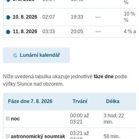
%
10 % a
10. 8. 2026
02:07
19:33
—
%
11. 8. 2026
03:33
20:05
—
4 % až
Lunární kalendář
Níže uvedená tabulka ukazuje jednotlivé
fáze dne
podle
výšky Slunce nad obzorem.
Fáze dne 7. 8. 2026
Trvání
Délka
00:00 až
3 hod. 22
noc
03:21
min.
03:21 až
astronomický soumrak
58 min.