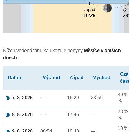
západ
vých
16:29
23:
Níže uvedená tabulka ukazuje pohyby
Měsíce v dalších
dnech
.
Ozář
Datum
Východ
Západ
Východ
část
39 % a
7. 8. 2026
—
16:29
23:59
%
28 % a
8. 8. 2026
—
17:46
—
%
18 % a
9. 8. 2026
00:54
18:48
—