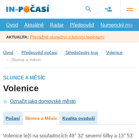
Přejít
na
hlavní
obsah
Úvod
Aktuálně
Radar
Předpověď
Numerický model
Převážně slunečno s letními teplotami
AKTUALITA:
Úvod
Předpověď počasí
Středočeský kraj
Volenice
Slunce a měsíc
SLUNCE A MĚSÍC
Volenice
Označit jako domovské město
Počasí
Slunce a Měsíc
Kvalita ovzduší
Volenice leží na souřadnicích 49° 32' severní šířky a 13° 53'