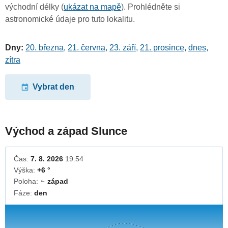
východní délky (
ukázat na mapě
). Prohlédněte si
astronomické údaje pro tuto lokalitu.
Dny:
20. března
,
21. června
,
23. září
,
21. prosince
,
dnes
,
zítra
Vybrat den
Východ a západ Slunce
Čas:
7. 8. 2026
19:54
Výška:
+6 °
Poloha:
západ
↓
Fáze:
den