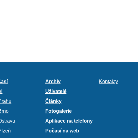
así
Archiv
Kontakty
l
Uživatelé
Prahu
Články
Brno
Fotogalerie
Ostravu
Aplikace na telefony
Plzeň
Počasí na web