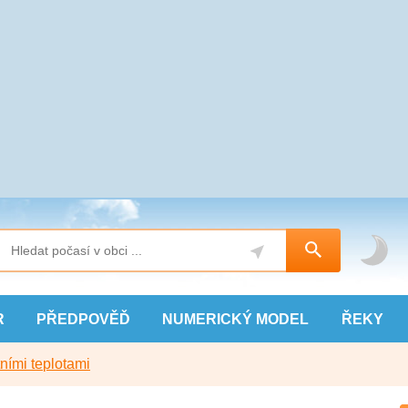
R
PŘEDPOVĚĎ
NUMERICKÝ
MODEL
ŘEKY
ními teplotami