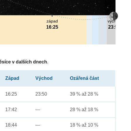
západ
východ
16:25
23:50
ěsíce v dalších dnech
.
Západ
Východ
Ozářená část
16:25
23:50
39 % až 28 %
17:42
—
28 % až 18 %
18:44
—
18 % až 10 %