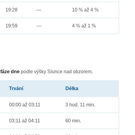
19:28
—
10 % až 4 %
19:59
—
4 % až 1 %
é
fáze dne
podle výšky Slunce nad obzorem.
Trvání
Délka
00:00 až 03:11
3 hod. 11 min.
03:11 až 04:11
60 min.