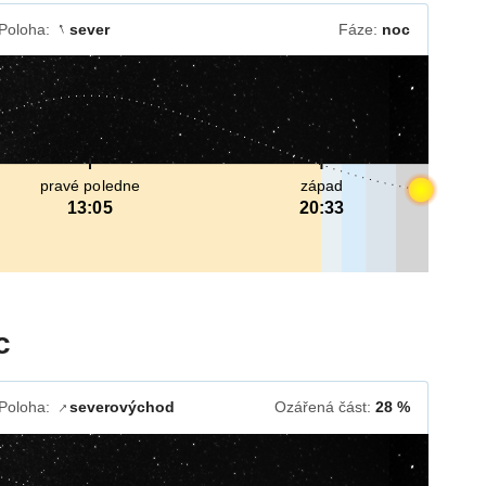
Poloha:
sever
Fáze:
noc
↓
pravé poledne
západ
13:05
20:33
c
Poloha:
severovýchod
Ozářená část:
28 %
↓