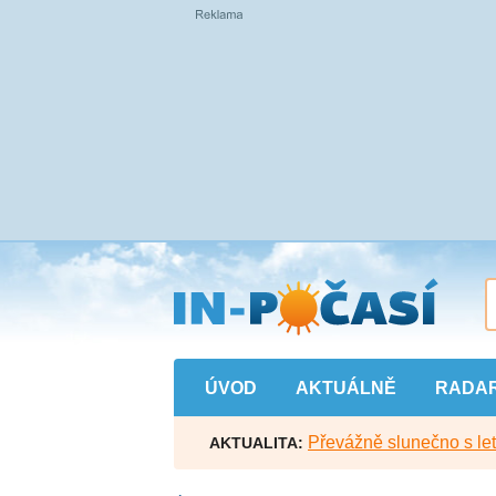
Přejít
na
hlavní
obsah
ÚVOD
AKTUÁLNĚ
RADA
Převážně slunečno s let
AKTUALITA: