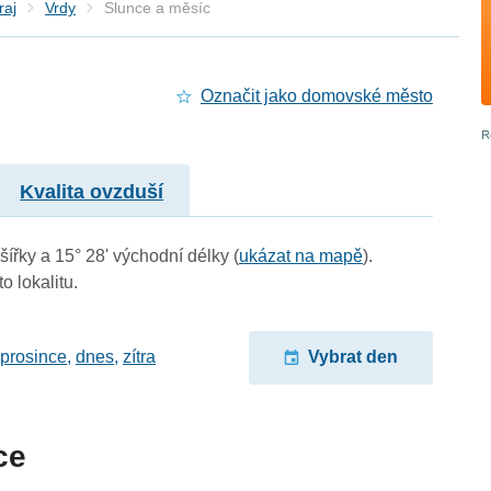
raj
Vrdy
Slunce a měsíc
Označit jako domovské město
Kvalita ovzduší
šířky a 15° 28' východní délky (
ukázat na mapě
).
o lokalitu.
 prosince
,
dnes
,
zítra
Vybrat den
ce