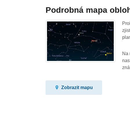
Podrobná mapa oblo
Pro
zji
pla
Na 
nas
zná
Zobrazit mapu