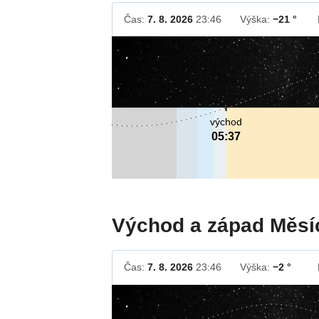
Čas:
7. 8. 2026
23:46
Výška:
−21 °
východ
05:37
Východ a západ Měsí
Čas:
7. 8. 2026
23:46
Výška:
−2 °