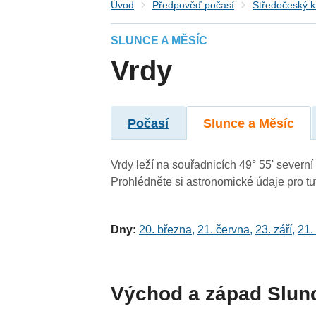
Úvod
Předpověď počasí
Středočeský k
SLUNCE A MĚSÍC
Vrdy
Počasí
Slunce a Měsíc
Vrdy leží na souřadnicích 49° 55' severní 
Prohlédněte si astronomické údaje pro tut
Dny:
20. března
,
21. června
,
23. září
,
21.
Východ a západ Slun