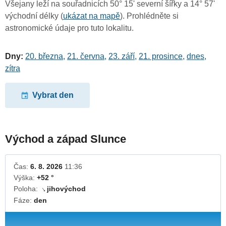
Všejany leží na souřadnicích 50° 15' severní šířky a 14° 57'
východní délky (
ukázat na mapě
). Prohlédněte si
astronomické údaje pro tuto lokalitu.
Dny:
20. března
,
21. června
,
23. září
,
21. prosince
,
dnes
,
zítra
Vybrat den
Východ a západ Slunce
Čas:
6. 8. 2026
11:36
Výška:
+52 °
Poloha:
jihovýchod
↓
Fáze:
den