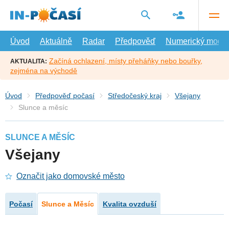
Přejít
na
hlavní
obsah
Úvod
Aktuálně
Radar
Předpověď
Numerický model
Začíná ochlazení, místy přeháňky nebo bouřky,
AKTUALITA:
zejména na východě
Úvod
Předpověď počasí
Středočeský kraj
Všejany
Slunce a měsíc
SLUNCE A MĚSÍC
Všejany
Označit jako domovské město
Počasí
Slunce a Měsíc
Kvalita ovzduší