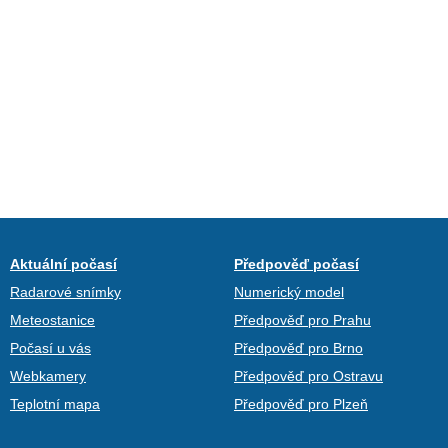
Aktuální počasí
Předpověď počasí
Radarové snímky
Numerický model
Meteostanice
Předpověď pro Prahu
Počasí u vás
Předpověď pro Brno
Webkamery
Předpověď pro Ostravu
Teplotní mapa
Předpověď pro Plzeň