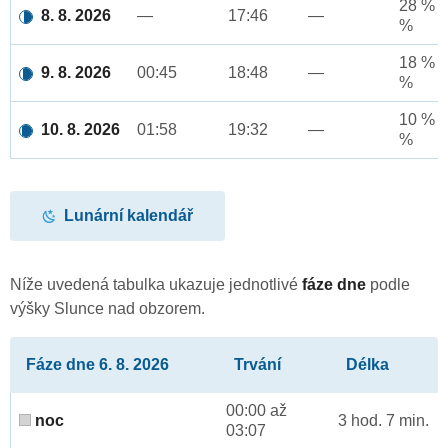
28 % a
8. 8. 2026
—
17:46
—
%
18 % a
9. 8. 2026
00:45
18:48
—
%
10 % a
10. 8. 2026
01:58
19:32
—
%
Lunární kalendář
Níže uvedená tabulka ukazuje jednotlivé
fáze dne
podle
výšky Slunce nad obzorem.
Fáze dne 6. 8. 2026
Trvání
Délka
00:00 až
noc
3 hod. 7 min.
03:07