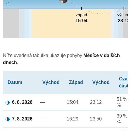
západ
východ
15:04
23:12
Níže uvedená tabulka ukazuje pohyby
Měsíce v dalších
dnech
.
Ozář
Datum
Východ
Západ
Východ
část
51 % a
6. 8. 2026
—
15:04
23:12
%
39 % a
7. 8. 2026
—
16:29
23:50
%