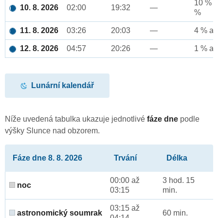
10 % a
10. 8. 2026
02:00
19:32
—
%
11. 8. 2026
03:26
20:03
—
4 % až
12. 8. 2026
04:57
20:26
—
1 % až
Lunární kalendář
Níže uvedená tabulka ukazuje jednotlivé
fáze dne
podle
výšky Slunce nad obzorem.
Fáze dne 8. 8. 2026
Trvání
Délka
00:00 až
3 hod. 15
noc
03:15
min.
03:15 až
astronomický soumrak
60 min.
04:14