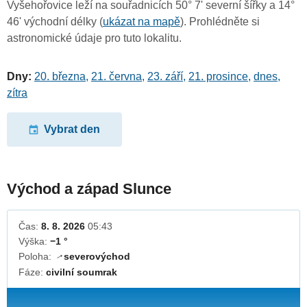
Vyšehořovice leží na souřadnicích 50° 7' severní šířky a 14°
46' východní délky (
ukázat na mapě
). Prohlédněte si
astronomické údaje pro tuto lokalitu.
Dny:
20. března
,
21. června
,
23. září
,
21. prosince
,
dnes
,
zítra
Vybrat den
Východ a západ Slunce
Čas:
8. 8. 2026
05:43
Výška:
−1 °
Poloha:
severovýchod
↓
Fáze:
civilní soumrak