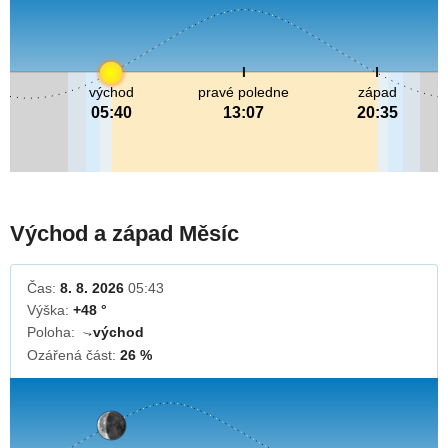
východ
pravé poledne
západ
05:40
13:07
20:35
Východ a západ Měsíc
Čas:
8. 8. 2026
05:43
Výška:
+48 °
Poloha:
východ
↓
Ozářená část:
26 %