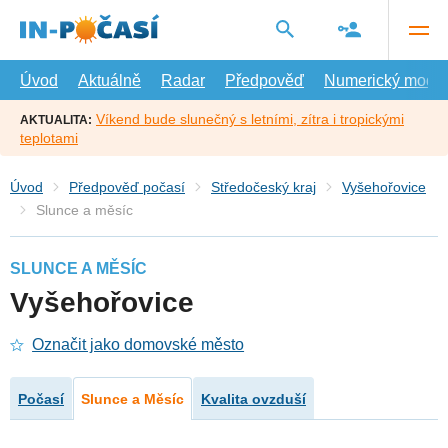
Přejít
na
hlavní
obsah
Úvod
Aktuálně
Radar
Předpověď
Numerický model
Víkend bude slunečný s letními, zítra i tropickými
AKTUALITA:
teplotami
Úvod
Předpověď počasí
Středočeský kraj
Vyšehořovice
Slunce a měsíc
SLUNCE A MĚSÍC
Vyšehořovice
Označit jako domovské město
Počasí
Slunce a Měsíc
Kvalita ovzduší