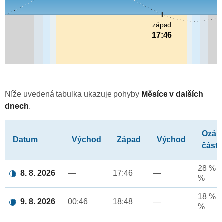
západ
17:46
Níže uvedená tabulka ukazuje pohyby
Měsíce v dalších
dnech
.
Ozář
Datum
Východ
Západ
Východ
část
28 % a
8. 8. 2026
—
17:46
—
%
18 % a
9. 8. 2026
00:46
18:48
—
%