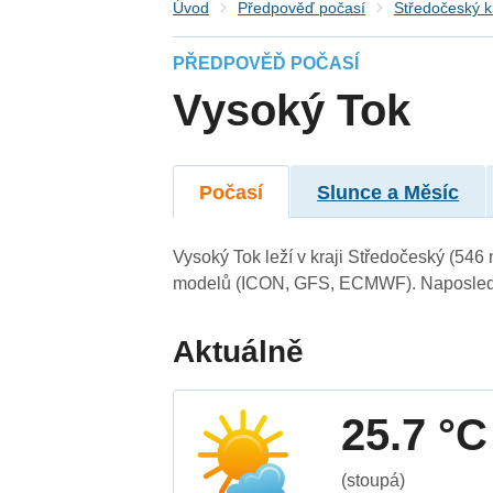
Úvod
Předpověď počasí
Středočeský k
PŘEDPOVĚĎ POČASÍ
Vysoký Tok
Počasí
Slunce a Měsíc
Vysoký Tok leží v kraji Středočeský (546
modelů (ICON, GFS, ECMWF). Naposledy 
Aktuálně
25.7 °C
(stoupá)