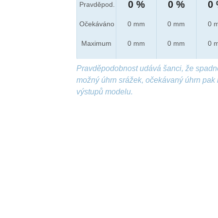
0 %
0 %
0
Pravděpod.
Očekáváno
0 mm
0 mm
0 
Maximum
0 mm
0 mm
0 
Pravděpodobnost udává šanci, že spadn
možný úhrn srážek, očekávaný úhrn pak 
výstupů modelu.