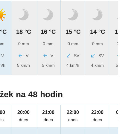
 °C
18 °C
16 °C
15 °C
14 °C
13 °C
mm
0 mm
0 mm
0 mm
0 mm
0 mm
V
V
V
SV
SV
V
m/h
5 km/h
5 km/h
4 km/h
4 km/h
5 km/h
žek na 48 hodin
:00
20:00
21:00
22:00
23:00
00:00
es
dnes
dnes
dnes
dnes
zítra