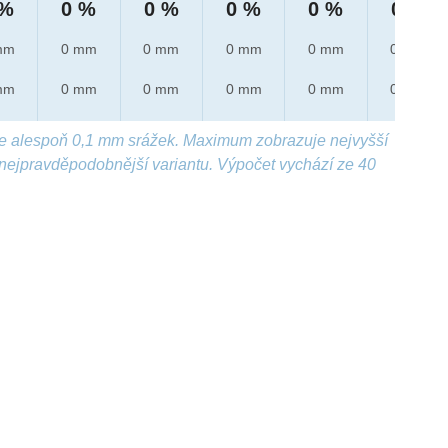
 %
0 %
0 %
0 %
0 %
0 %
mm
0 mm
0 mm
0 mm
0 mm
0 mm
mm
0 mm
0 mm
0 mm
0 mm
0 mm
e alespoň 0,1 mm srážek. Maximum zobrazuje nejvyšší
nejpravděpodobnější variantu. Výpočet vychází ze 40