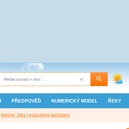
R
PŘEDPOVĚĎ
NUMERICKÝ
MODEL
ŘEKY
etními, zítra i tropickými teplotami