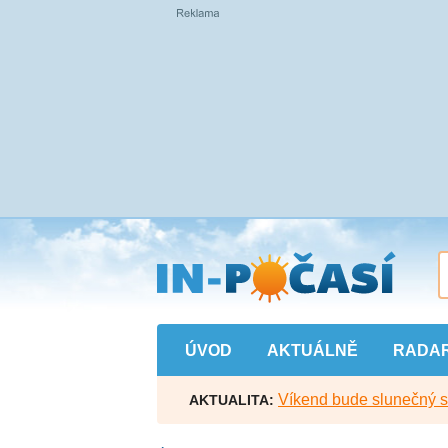
Přejít
na
hlavní
obsah
ÚVOD
AKTUÁLNĚ
RADA
Víkend bude slunečný s l
AKTUALITA: