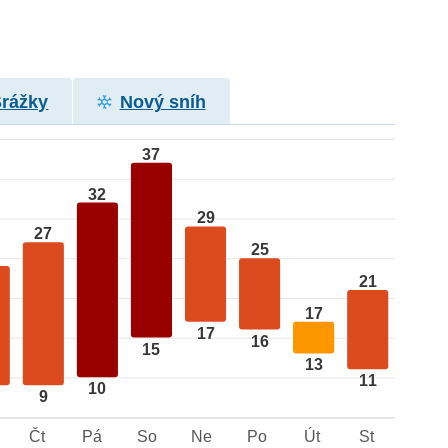
Srážky
Nový sníh
37
32
29
27
25
21
17
17
16
15
13
11
10
9
Čt
Pá
So
Ne
Po
Út
St