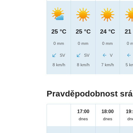
25 °C
25 °C
24 °C
21
0 mm
0 mm
0 mm
0 
SV
SV
V
8 km/h
8 km/h
7 km/h
5 k
Pravděpodobnost srá
17:00
18:00
19
dnes
dnes
dn