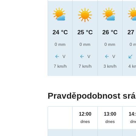
24 °C
25 °C
26 °C
27
0 mm
0 mm
0 mm
0 
V
V
V
7 km/h
7 km/h
3 km/h
4 k
Pravděpodobnost srá
12:00
13:00
14
dnes
dnes
dn