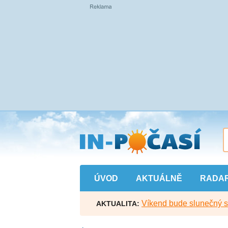
Přejít
na
hlavní
obsah
ÚVOD
AKTUÁLNĚ
RADA
Víkend bude slunečný s l
AKTUALITA: