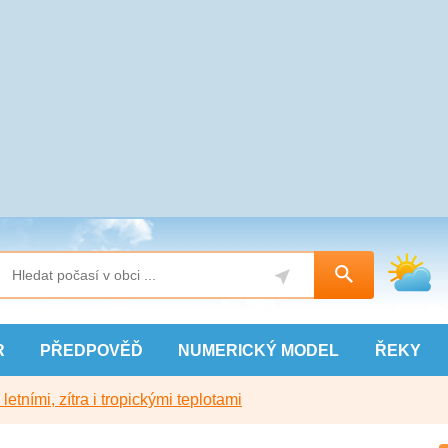
R
PŘEDPOVĚĎ
NUMERICKÝ
MODEL
ŘEKY
etními, zítra i tropickými teplotami