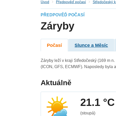
Úvod
Předpověď počasí
Středočeský k
PŘEDPOVĚĎ POČASÍ
Záryby
Počasí
Slunce a Měsíc
Záryby leží v kraji Středočeský (169 m n
(ICON, GFS, ECMWF). Naposledy byla ak
Aktuálně
21.1 °C
(stoupá)