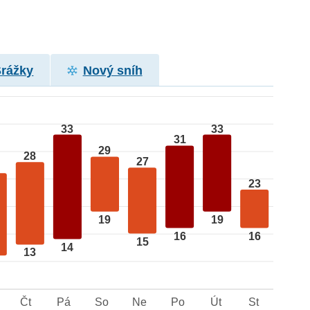
Srážky
Nový sníh
33
33
31
29
28
27
23
19
19
16
16
15
14
13
Čt
Pá
So
Ne
Po
Út
St