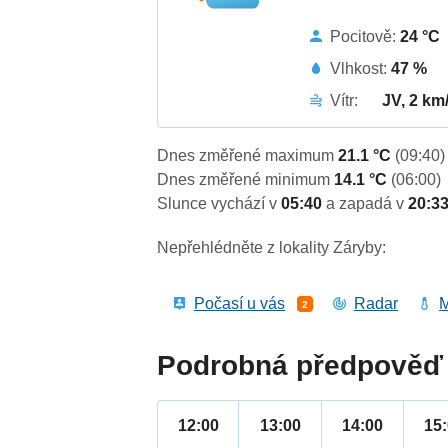
Pocitově:
24 °C
Vlhkost:
47 %
Vítr:
JV, 2 km
Dnes změřené maximum
21.1 °C
(09:40)
Dnes změřené minimum
14.1 °C
(06:00)
Slunce vychází v
05:40
a zapadá v
20:3
Nepřehlédněte z lokality Záryby:
Počasí u vás
Radar
M
2
Podrobná předpověď 
12:00
13:00
14:00
15