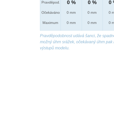
0 %
0 %
0
Pravděpod.
Očekáváno
0 mm
0 mm
0 
Maximum
0 mm
0 mm
0 
Pravděpodobnost udává šanci, že spadn
možný úhrn srážek, očekávaný úhrn pak 
výstupů modelu.