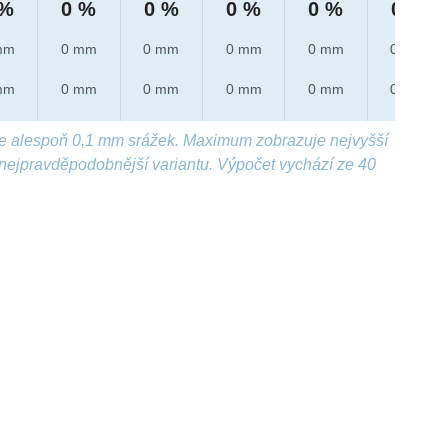
 %
0 %
0 %
0 %
0 %
0 %
mm
0 mm
0 mm
0 mm
0 mm
0 mm
mm
0 mm
0 mm
0 mm
0 mm
0 mm
e alespoň 0,1 mm srážek. Maximum zobrazuje nejvyšší
nejpravděpodobnější variantu. Výpočet vychází ze 40