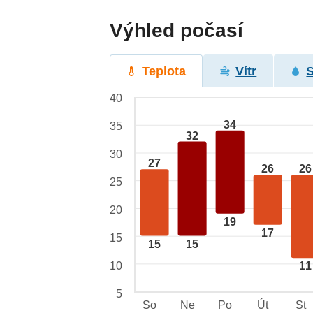
Výhled počasí
Teplota
Vítr
40
34
35
32
30
27
26
26
25
20
19
17
15
15
15
10
11
5
So
Ne
Po
Út
St