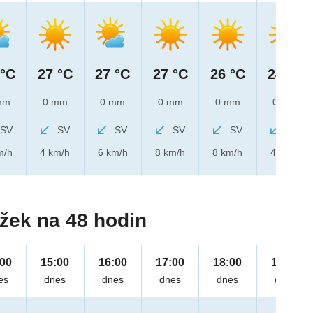
 °C
27 °C
27 °C
27 °C
26 °C
24 °C
mm
0 mm
0 mm
0 mm
0 mm
0 mm
SV
SV
SV
SV
SV
SV
m/h
4 km/h
6 km/h
8 km/h
8 km/h
4 km/h
žek na 48 hodin
:00
15:00
16:00
17:00
18:00
19:00
es
dnes
dnes
dnes
dnes
dnes