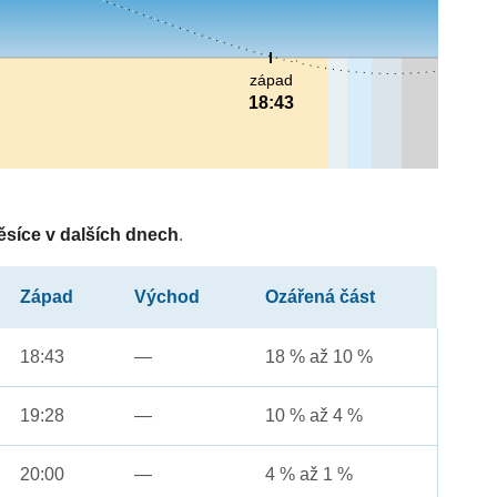
západ
18:43
ěsíce v dalších dnech
.
Západ
Východ
Ozářená část
18:43
—
18 % až 10 %
19:28
—
10 % až 4 %
20:00
—
4 % až 1 %