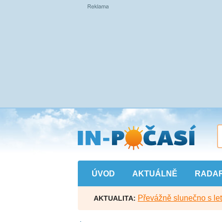
Přejít
na
hlavní
obsah
ÚVOD
AKTUÁLNĚ
RADA
Převážně slunečno s let
AKTUALITA: