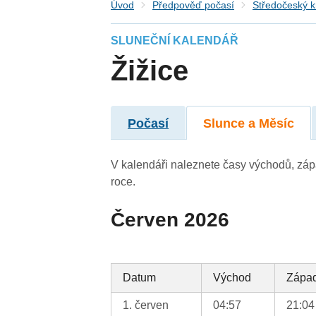
Úvod
Předpověď počasí
Středočeský k
SLUNEČNÍ KALENDÁŘ
Žižice
Počasí
Slunce a Měsíc
V kalendáři naleznete časy východů, záp
roce.
Červen 2026
Datum
Východ
Zápa
1. červen
04:57
21:04