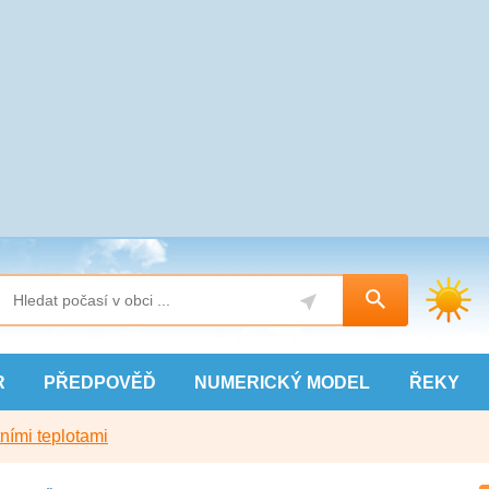
R
PŘEDPOVĚĎ
NUMERICKÝ
MODEL
ŘEKY
ními teplotami