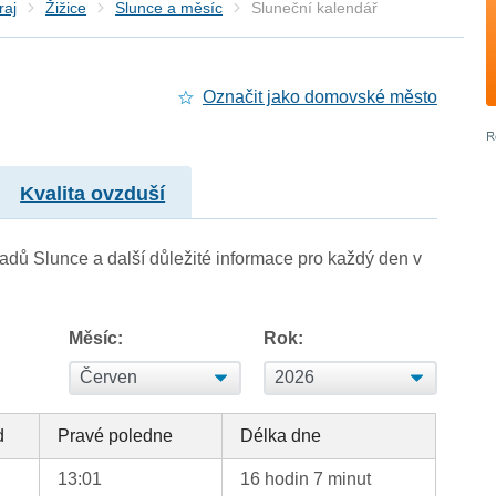
raj
Žižice
Slunce a měsíc
Sluneční kalendář
Označit jako domovské město
Kvalita ovzduší
adů Slunce a další důležité informace pro každý den v
Měsíc:
Rok:
d
Pravé poledne
Délka dne
13:01
16 hodin 7 minut