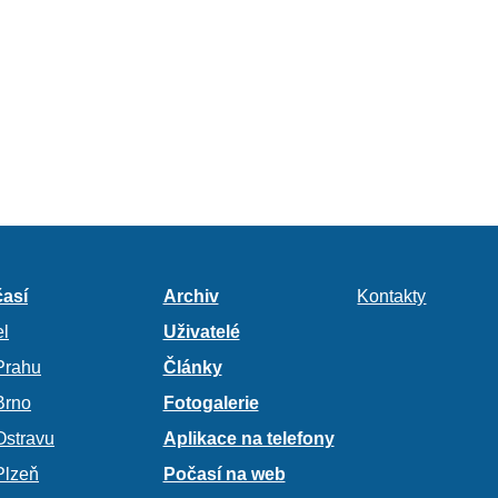
así
Archiv
Kontakty
l
Uživatelé
Prahu
Články
Brno
Fotogalerie
Ostravu
Aplikace na telefony
Plzeň
Počasí na web