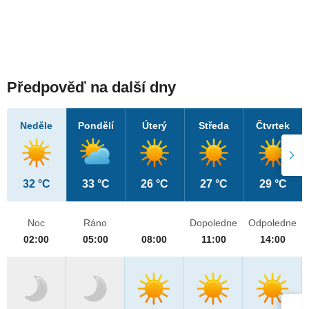
Předpověď na další dny
Neděle
Pondělí
Úterý
Středa
Čtvrtek
32 °C
33 °C
26 °C
27 °C
29 °C
Noc
Ráno
Dopoledne
Odpoledne
02:00
05:00
08:00
11:00
14:00