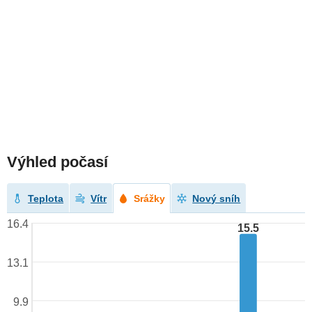
Výhled počasí
Teplota
Vítr
Srážky
Nový sníh
16.4
15.5
13.1
9.9