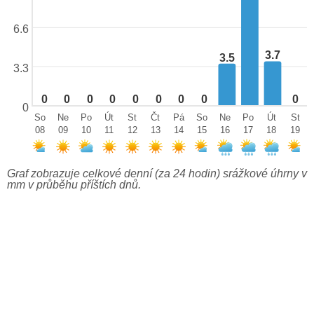
6.6
3.7
3.5
3.3
0
0
0
0
0
0
0
0
0
0
So
Ne
Po
Út
St
Čt
Pá
So
Ne
Po
Út
St
08
09
10
11
12
13
14
15
16
17
18
19
Graf zobrazuje celkové denní (za 24 hodin) srážkové úhrny v
mm v průběhu příštích dnů.