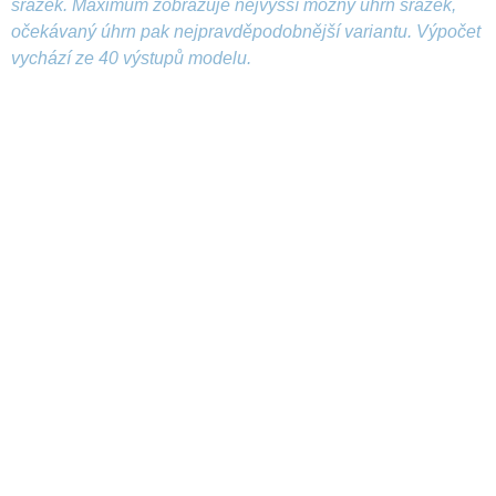
srážek. Maximum zobrazuje nejvyšší možný úhrn srážek,
očekávaný úhrn pak nejpravděpodobnější variantu. Výpočet
vychází ze 40 výstupů modelu.