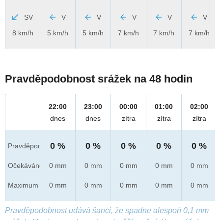
SV
V
V
V
V
V
8 km/h
5 km/h
5 km/h
7 km/h
7 km/h
7 km/h
Pravděpodobnost srážek na 48 hodin
22:00
23:00
00:00
01:00
02:00
dnes
dnes
zítra
zítra
zítra
0 %
0 %
0 %
0 %
0 %
Pravděpod.
Očekáváno
0 mm
0 mm
0 mm
0 mm
0 mm
Maximum
0 mm
0 mm
0 mm
0 mm
0 mm
Pravděpodobnost udává šanci, že spadne alespoň 0,1 mm