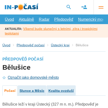
Přejít
na
hlavní
obsah
Úvod
Aktuálně
Radar
Předpověď
Numerický model
Víkend bude slunečný s letními, zítra i tropickými
AKTUALITA:
teplotami
Úvod
Předpověď počasí
Ústecký kraj
Bělušice
PŘEDPOVĚĎ POČASÍ
Bělušice
Označit jako domovské město
Počasí
Slunce a Měsíc
Kvalita ovzduší
Bělušice leží v kraji Ústecký (327 m n. m.). Předpověď je