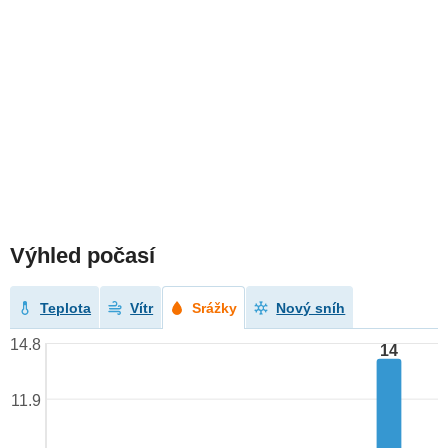
Výhled počasí
Teplota
Vítr
Srážky
Nový sníh
14.8
14
11.9