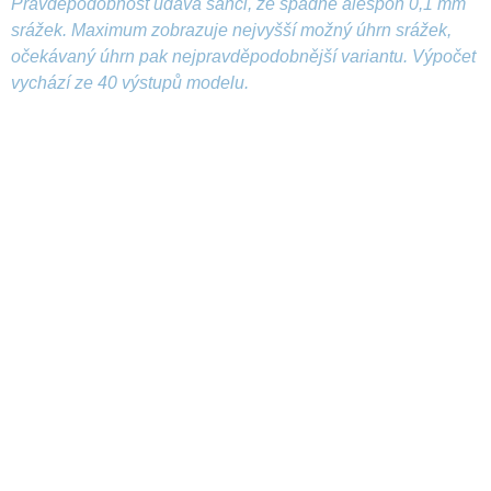
Pravděpodobnost udává šanci, že spadne alespoň 0,1 mm
srážek. Maximum zobrazuje nejvyšší možný úhrn srážek,
očekávaný úhrn pak nejpravděpodobnější variantu. Výpočet
vychází ze 40 výstupů modelu.