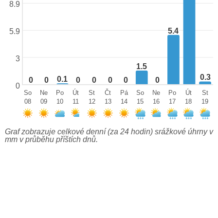
8.9
5.4
5.9
3
1.5
0.3
0.1
0
0
0
0
0
0
0
0
So
Ne
Po
Út
St
Čt
Pá
So
Ne
Po
Út
St
08
09
10
11
12
13
14
15
16
17
18
19
Graf zobrazuje celkové denní (za 24 hodin) srážkové úhrny v
mm v průběhu příštích dnů.