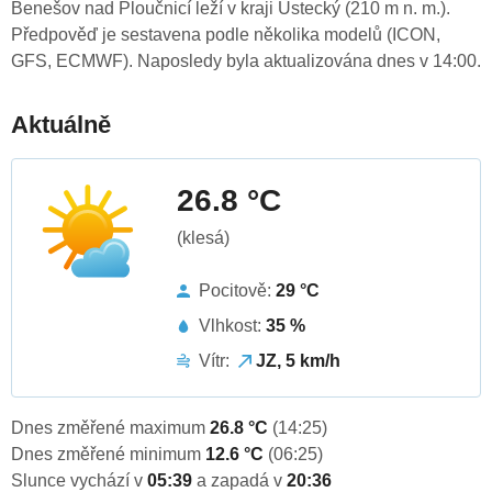
Benešov nad Ploučnicí leží v kraji Ústecký (210 m n. m.).
Předpověď je sestavena podle několika modelů (ICON,
GFS, ECMWF). Naposledy byla aktualizována dnes v 14:00.
Aktuálně
26.8 °C
(klesá)
Pocitově:
29 °C
Vlhkost:
35 %
Vítr:
JZ, 5 km/h
Dnes změřené maximum
26.8 °C
(14:25)
Dnes změřené minimum
12.6 °C
(06:25)
Slunce vychází v
05:39
a zapadá v
20:36