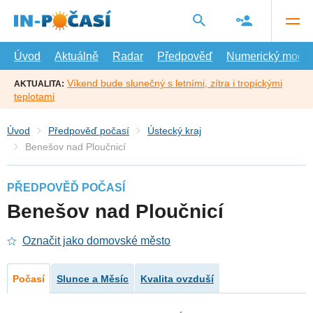
Přejít
na
hlavní
obsah
Úvod
Aktuálně
Radar
Předpověď
Numerický model
Víkend bude slunečný s letními, zítra i tropickými
AKTUALITA:
teplotami
Úvod
Předpověď počasí
Ústecký kraj
Benešov nad Ploučnicí
PŘEDPOVĚĎ POČASÍ
Benešov nad Ploučnicí
Označit jako domovské město
Počasí
Slunce a Měsíc
Kvalita ovzduší