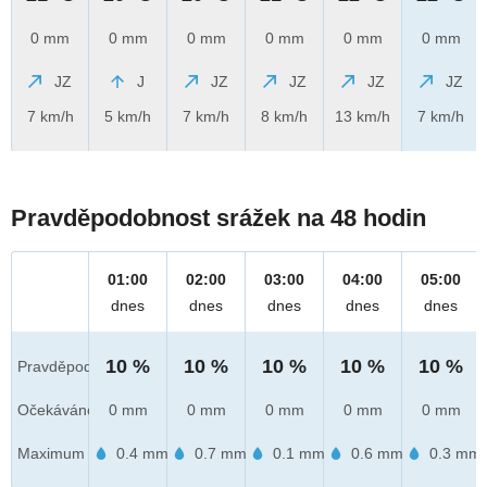
0 mm
0 mm
0 mm
0 mm
0 mm
0 mm
JZ
J
JZ
JZ
JZ
JZ
7 km/h
5 km/h
7 km/h
8 km/h
13 km/h
7 km/h
Pravděpodobnost srážek na 48 hodin
01:00
02:00
03:00
04:00
05:00
dnes
dnes
dnes
dnes
dnes
10 %
10 %
10 %
10 %
10 %
Pravděpod.
Očekáváno
0 mm
0 mm
0 mm
0 mm
0 mm
Maximum
0.4 mm
0.7 mm
0.1 mm
0.6 mm
0.3 mm