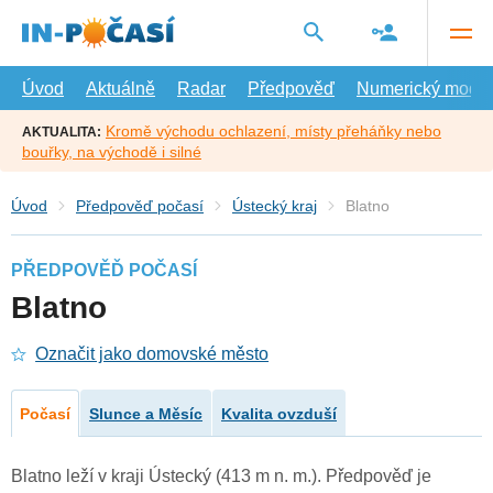
Přejít
na
hlavní
obsah
Úvod
Aktuálně
Radar
Předpověď
Numerický model
Kromě východu ochlazení, místy přeháňky nebo
AKTUALITA:
bouřky, na východě i silné
Úvod
Předpověď počasí
Ústecký kraj
Blatno
PŘEDPOVĚĎ POČASÍ
Blatno
Označit jako domovské město
Počasí
Slunce a Měsíc
Kvalita ovzduší
Blatno leží v kraji Ústecký (413 m n. m.). Předpověď je