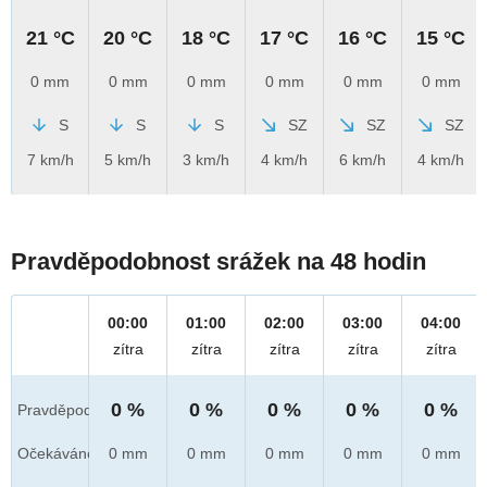
21 °C
20 °C
18 °C
17 °C
16 °C
15 °C
0 mm
0 mm
0 mm
0 mm
0 mm
0 mm
S
S
S
SZ
SZ
SZ
7 km/h
5 km/h
3 km/h
4 km/h
6 km/h
4 km/h
Pravděpodobnost srážek na 48 hodin
00:00
01:00
02:00
03:00
04:00
zítra
zítra
zítra
zítra
zítra
0 %
0 %
0 %
0 %
0 %
Pravděpod.
Očekáváno
0 mm
0 mm
0 mm
0 mm
0 mm