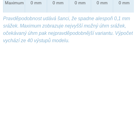
Maximum
0 mm
0 mm
0 mm
0 mm
0 mm
Pravděpodobnost udává šanci, že spadne alespoň 0,1 mm
srážek. Maximum zobrazuje nejvyšší možný úhrn srážek,
očekávaný úhrn pak nejpravděpodobnější variantu. Výpočet
vychází ze 40 výstupů modelu.