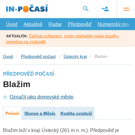
Přejít
na
hlavní
obsah
Úvod
Aktuálně
Radar
Předpověď
Numerický model
Začíná ochlazení, místy přeháňky nebo bouřky,
AKTUALITA:
zejména na východě
Úvod
Předpověď počasí
Ústecký kraj
Blažim
PŘEDPOVĚĎ POČASÍ
Blažim
Označit jako domovské město
Počasí
Slunce a Měsíc
Kvalita ovzduší
Blažim leží v kraji Ústecký (261 m n. m.). Předpověď je