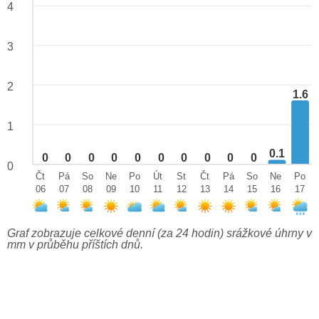
4
3
2
1.6
1
0.1
0
0
0
0
0
0
0
0
0
0
0
Čt
Pá
So
Ne
Po
Út
St
Čt
Pá
So
Ne
Po
06
07
08
09
10
11
12
13
14
15
16
17
Graf zobrazuje celkové denní (za 24 hodin) srážkové úhrny v
mm v průběhu příštích dnů.