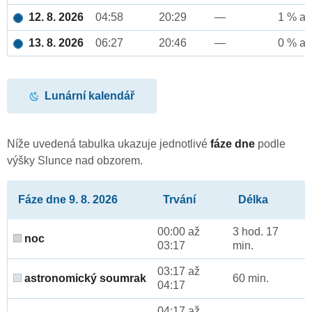
12. 8. 2026
04:58
20:29
—
1 % až
13. 8. 2026
06:27
20:46
—
0 % až
Lunární kalendář
Níže uvedená tabulka ukazuje jednotlivé
fáze dne
podle
výšky Slunce nad obzorem.
Fáze dne 9. 8. 2026
Trvání
Délka
00:00 až
3 hod. 17
noc
03:17
min.
03:17 až
astronomický soumrak
60 min.
04:17
04:17 až