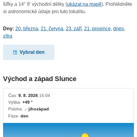
šířky a 14° 9' východní délky (
ukázat na mapě
). Prohlédněte
si astronomické údaje pro tuto lokalitu.
Dny:
20. března
,
21. června
,
23. září
,
21. prosince
,
dnes
,
zítra
Vybrat den
Východ a západ Slunce
Čas:
9. 8. 2026
15:04
Výška:
+49 °
Poloha:
jihozápad
↓
Fáze:
den