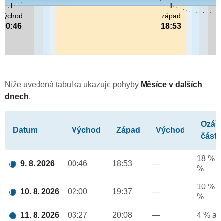
východ
západ
00:46
18:53
Níže uvedená tabulka ukazuje pohyby
Měsíce v dalších
dnech
.
Ozář
Datum
Východ
Západ
Východ
část
18 % a
9. 8. 2026
00:46
18:53
—
%
10 % a
10. 8. 2026
02:00
19:37
—
%
11. 8. 2026
03:27
20:08
—
4 % až