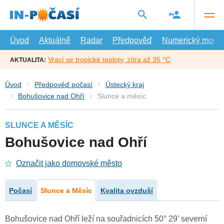
Přejít
na
hlavní
obsah
Úvod
Aktuálně
Radar
Předpověď
Numerický model
Vrací se tropické teploty, zítra až 35 °C
AKTUALITA:
Úvod
Předpověď počasí
Ústecký kraj
Bohušovice nad Ohří
Slunce a měsíc
SLUNCE A MĚSÍC
Bohušovice nad Ohří
Označit jako domovské město
Počasí
Slunce a Měsíc
Kvalita ovzduší
Bohušovice nad Ohří leží na souřadnicích 50° 29' severní