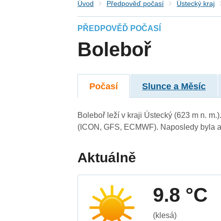
Úvod
Předpověď počasí
Ústecký kraj
PŘEDPOVĚĎ POČASÍ
Boleboř
Počasí
Slunce a Měsíc
Boleboř leží v kraji Ústecký (623 m n. m
(ICON, GFS, ECMWF). Naposledy byla ak
Aktuálně
9.8 °C
(klesá)