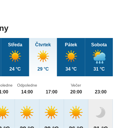
dny
Středa
Čtvrtek
Pátek
Sobota
24 °C
29 °C
34 °C
31 °C
oledne
Odpoledne
Večer
1:00
14:00
17:00
20:00
23:00