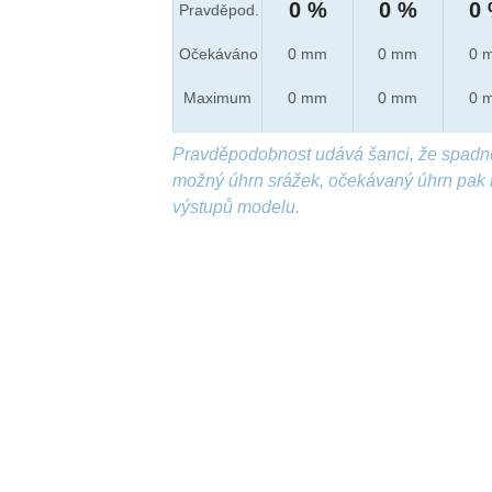
0 %
0 %
0
Pravděpod.
Očekáváno
0 mm
0 mm
0 
Maximum
0 mm
0 mm
0 
Pravděpodobnost udává šanci, že spadn
možný úhrn srážek, očekávaný úhrn pak 
výstupů modelu.