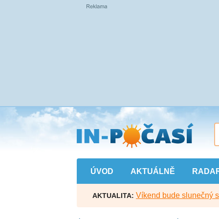
Přejít
na
hlavní
obsah
ÚVOD
AKTUÁLNĚ
RADA
Víkend bude slunečný s l
AKTUALITA: