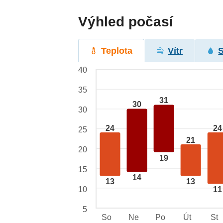
Výhled počasí
Teplota
Vítr
40
35
31
30
30
24
24
25
21
20
19
15
14
13
13
10
11
5
So
Ne
Po
Út
St