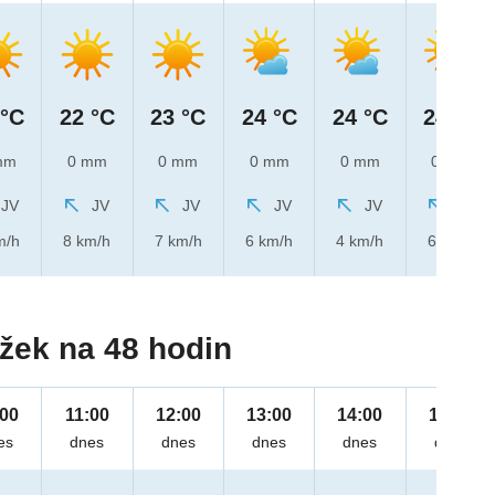
 °C
22 °C
23 °C
24 °C
24 °C
24 °C
mm
0 mm
0 mm
0 mm
0 mm
0 mm
JV
JV
JV
JV
JV
JV
m/h
8 km/h
7 km/h
6 km/h
4 km/h
6 km/h
žek na 48 hodin
:00
11:00
12:00
13:00
14:00
15:00
es
dnes
dnes
dnes
dnes
dnes