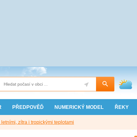
R
PŘEDPOVĚĎ
NUMERICKÝ
MODEL
ŘEKY
etními, zítra i tropickými teplotami