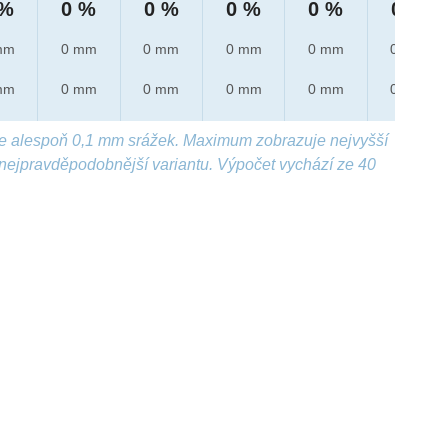
 %
0 %
0 %
0 %
0 %
0 %
mm
0 mm
0 mm
0 mm
0 mm
0 mm
mm
0 mm
0 mm
0 mm
0 mm
0 mm
e alespoň 0,1 mm srážek. Maximum zobrazuje nejvyšší
nejpravděpodobnější variantu. Výpočet vychází ze 40