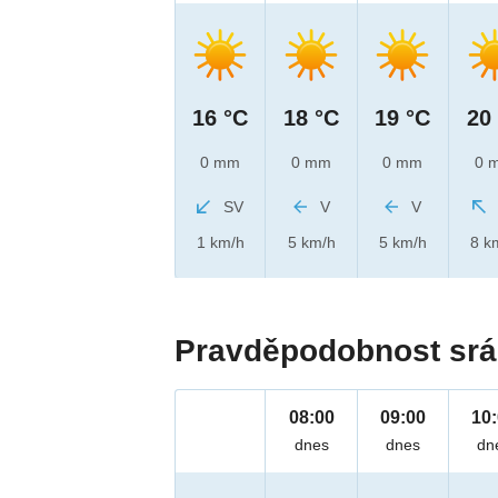
16 °C
18 °C
19 °C
20
0 mm
0 mm
0 mm
0 
SV
V
V
1 km/h
5 km/h
5 km/h
8 k
Pravděpodobnost srá
08:00
09:00
10
dnes
dnes
dn