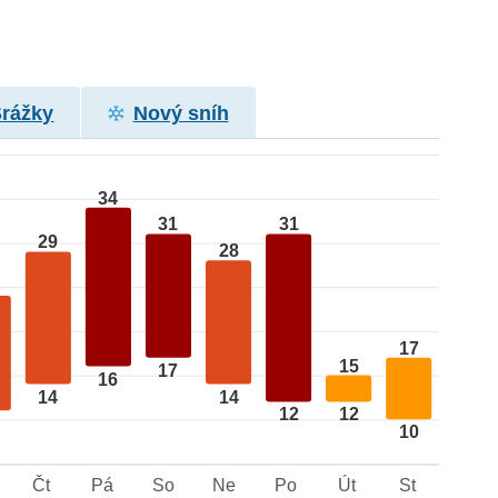
Srážky
Nový sníh
34
31
31
29
28
17
15
17
16
14
14
12
12
10
Čt
Pá
So
Ne
Po
Út
St