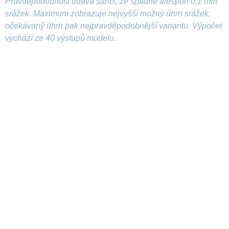
Pravděpodobnost udává šanci, že spadne alespoň 0,1 mm
srážek. Maximum zobrazuje nejvyšší možný úhrn srážek,
očekávaný úhrn pak nejpravděpodobnější variantu. Výpočet
vychází ze 40 výstupů modelu.