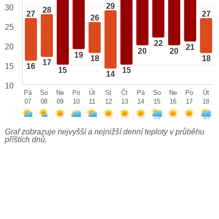
29
30
28
27
27
26
25
22
20
21
20
20
19
18
18
17
15
16
15
15
14
10
Pá
So
Ne
Po
Út
St
Čt
Pá
So
Ne
Po
Út
07
08
09
10
11
12
13
14
15
16
17
18
Graf zobrazuje nejvyšší a nejnižší denní teploty v průběhu
příštích dnů.