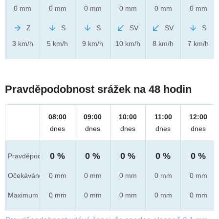
0 mm
0 mm
0 mm
0 mm
0 mm
0 mm
Z
S
S
SV
SV
S
3 km/h
5 km/h
9 km/h
10 km/h
8 km/h
7 km/h
Pravděpodobnost srážek na 48 hodin
08:00
09:00
10:00
11:00
12:00
dnes
dnes
dnes
dnes
dnes
0 %
0 %
0 %
0 %
0 %
Pravděpod.
Očekáváno
0 mm
0 mm
0 mm
0 mm
0 mm
Maximum
0 mm
0 mm
0 mm
0 mm
0 mm