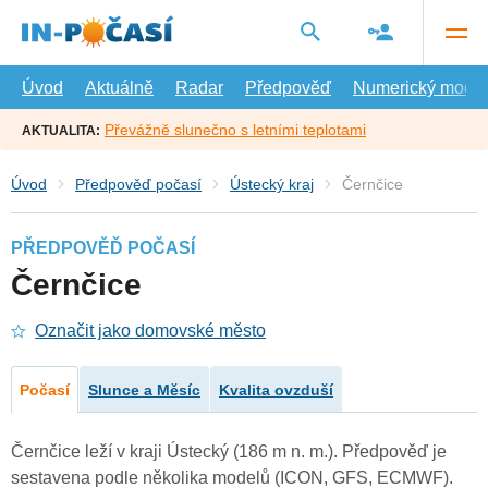
Přejít
na
hlavní
obsah
Úvod
Aktuálně
Radar
Předpověď
Numerický model
Převážně slunečno s letními teplotami
AKTUALITA:
Úvod
Předpověď počasí
Ústecký kraj
Černčice
PŘEDPOVĚĎ POČASÍ
Černčice
Označit jako domovské město
Počasí
Slunce a Měsíc
Kvalita ovzduší
Černčice leží v kraji Ústecký (186 m n. m.). Předpověď je
sestavena podle několika modelů (ICON, GFS, ECMWF).