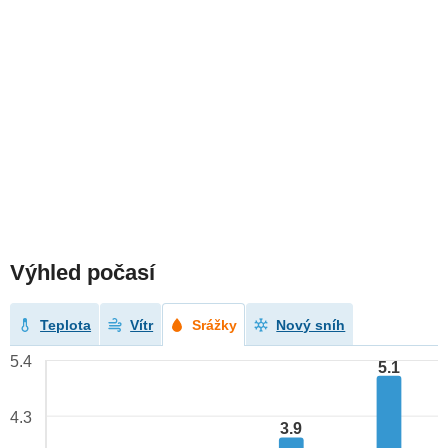
Výhled počasí
Teplota
Vítr
Srážky
Nový sníh
5.4
5.1
4.3
3.9