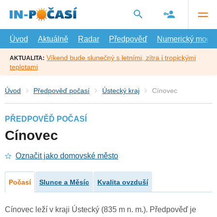
Přejít
na
hlavní
obsah
Úvod
Aktuálně
Radar
Předpověď
Numerický model
Víkend bude slunečný s letními, zítra i tropickými
AKTUALITA:
teplotami
Úvod
Předpověď počasí
Ústecký kraj
Cínovec
PŘEDPOVĚĎ POČASÍ
Cínovec
Označit jako domovské město
Počasí
Slunce a Měsíc
Kvalita ovzduší
Cínovec leží v kraji Ústecký (835 m n. m.). Předpověď je