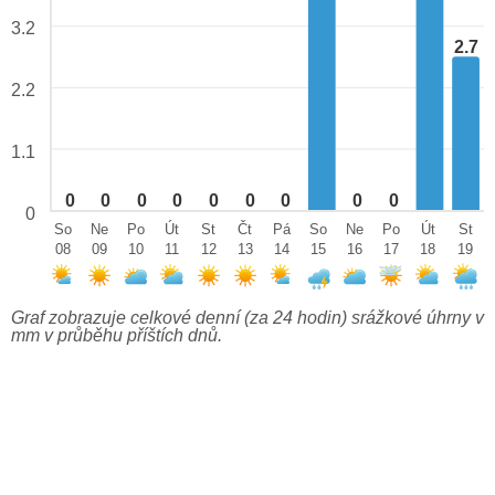
3.2
2.7
2.2
1.1
0
0
0
0
0
0
0
0
0
0
So
Ne
Po
Út
St
Čt
Pá
So
Ne
Po
Út
St
08
09
10
11
12
13
14
15
16
17
18
19
Graf zobrazuje celkové denní (za 24 hodin) srážkové úhrny v
mm v průběhu příštích dnů.