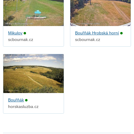
Mikulov
Bouřňák Hrobská horní
scbournak.cz
scbournak.cz
Bouřňák
horskasluzba.cz