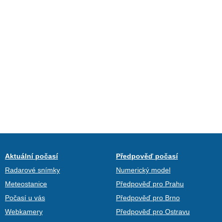
Aktuální počasí
Předpověď počasí
Radarové snímky
Numerický model
Meteostanice
Předpověď pro Prahu
Počasí u vás
Předpověď pro Brno
Webkamery
Předpověď pro Ostravu