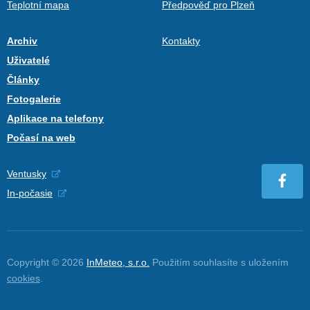
Teplotní mapa
Předpověď pro Plzeň
Archiv
Kontakty
Uživatelé
Články
Fotogalerie
Aplikace na telefony
Počasí na web
Ventusky
In-počasie
Copyright © 2026
InMeteo, s.r.o.
Použitím souhlasíte s uložením
cookies
.