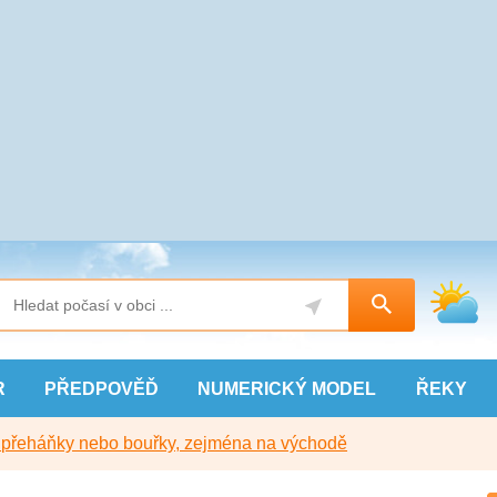
R
PŘEDPOVĚĎ
NUMERICKÝ
MODEL
ŘEKY
y přeháňky nebo bouřky, zejména na východě