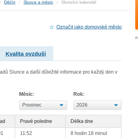
Děčín
Slunce a měsíc
Sluneční kalendář
Označit jako domovské město
Kvalita ovzduší
adů Slunce a další důležité informace pro každý den v
Měsíc:
Rok:
ad
Pravé poledne
Délka dne
01
11:52
8 hodin 18 minut