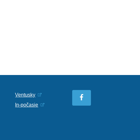
Ventusky
In-počasie