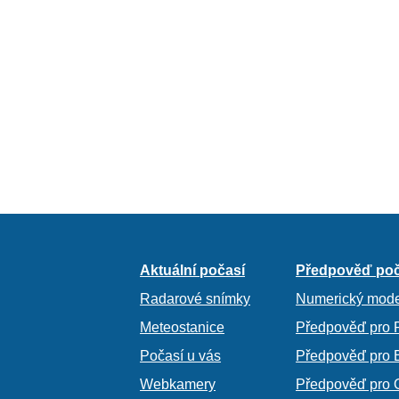
Aktuální počasí
Předpověď poč
Radarové snímky
Numerický mode
Meteostanice
Předpověď pro 
Počasí u vás
Předpověď pro 
Webkamery
Předpověď pro 