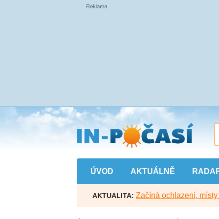
Přejít
na
hlavní
obsah
ÚVOD
AKTUÁLNĚ
RADA
Začíná ochlazení, míst
AKTUALITA: