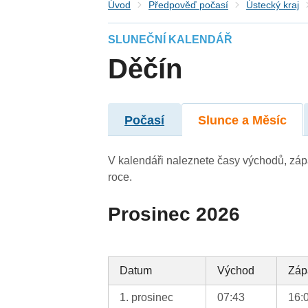
Úvod
Předpověď počasí
Ústecký kraj
SLUNEČNÍ KALENDÁŘ
Děčín
Počasí
Slunce a Měsíc
V kalendáři naleznete časy východů, záp
roce.
Prosinec 2026
Datum
Východ
Záp
1. prosinec
07:43
16: