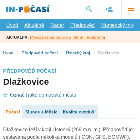
Přejít
na
hlavní
obsah
Úvod
Aktuálně
Radar
Předpověď
Numerický model
Převážně slunečno s letními teplotami
AKTUALITA:
Úvod
Předpověď počasí
Ústecký kraj
Dlažkovice
PŘEDPOVĚĎ POČASÍ
Dlažkovice
Označit jako domovské město
Počasí
Slunce a Měsíc
Kvalita ovzduší
Dlažkovice leží v kraji Ústecký (269 m n. m.). Předpověď je
sestavena podle několika modelů (ICON, GFS, ECMWF).