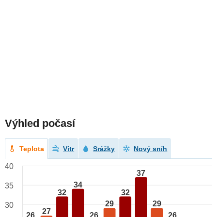
Výhled počasí
Teplota
Vítr
Srážky
Nový sníh
40
37
34
35
32
32
29
29
30
27
26
26
26