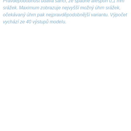
Pravděpodobnost udává šanci, že spadne alespoň 0,1 mm
srážek. Maximum zobrazuje nejvyšší možný úhrn srážek,
očekávaný úhrn pak nejpravděpodobnější variantu. Výpočet
vychází ze 40 výstupů modelu.