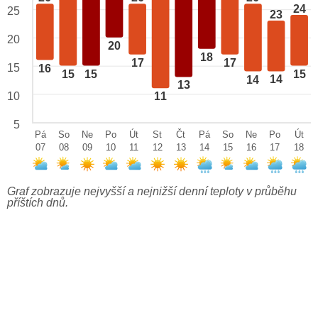
24
25
23
20
20
18
17
17
15
16
15
15
15
14
14
13
10
11
5
Pá
So
Ne
Po
Út
St
Čt
Pá
So
Ne
Po
Út
07
08
09
10
11
12
13
14
15
16
17
18
Graf zobrazuje nejvyšší a nejnižší denní teploty v průběhu
příštích dnů.