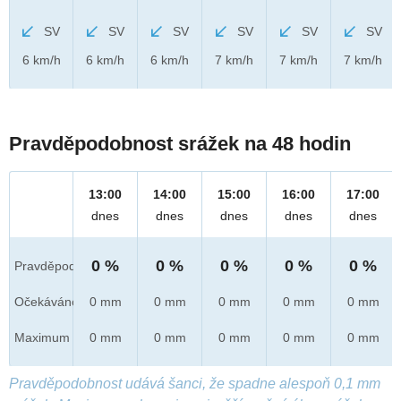
SV
SV
SV
SV
SV
SV
6 km/h
6 km/h
6 km/h
7 km/h
7 km/h
7 km/h
Pravděpodobnost srážek na 48 hodin
13:00
14:00
15:00
16:00
17:00
dnes
dnes
dnes
dnes
dnes
0 %
0 %
0 %
0 %
0 %
Pravděpod.
Očekáváno
0 mm
0 mm
0 mm
0 mm
0 mm
Maximum
0 mm
0 mm
0 mm
0 mm
0 mm
Pravděpodobnost udává šanci, že spadne alespoň 0,1 mm