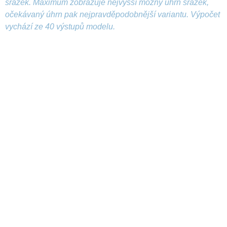
srážek. Maximum zobrazuje nejvyšší možný úhrn srážek,
očekávaný úhrn pak nejpravděpodobnější variantu. Výpočet
vychází ze 40 výstupů modelu.