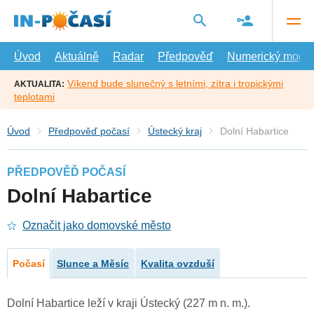
Přejít
na
hlavní
obsah
Úvod
Aktuálně
Radar
Předpověď
Numerický model
Víkend bude slunečný s letními, zítra i tropickými
AKTUALITA:
teplotami
Úvod
Předpověď počasí
Ústecký kraj
Dolní Habartice
PŘEDPOVĚĎ POČASÍ
Dolní Habartice
Označit jako domovské město
Počasí
Slunce a Měsíc
Kvalita ovzduší
Dolní Habartice leží v kraji Ústecký (227 m n. m.).