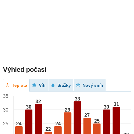
Výhled počasí
Teplota
Vítr
Srážky
Nový sníh
35
33
32
31
30
30
29
30
27
25
24
24
25
22