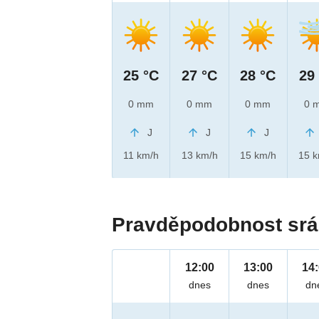
25 °C
27 °C
28 °C
29
0 mm
0 mm
0 mm
0 
J
J
J
11 km/h
13 km/h
15 km/h
15 
Pravděpodobnost srá
12:00
13:00
14
dnes
dnes
dn