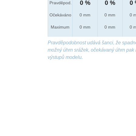
0 %
0 %
0
Pravděpod.
Očekáváno
0 mm
0 mm
0 
Maximum
0 mm
0 mm
0 
Pravděpodobnost udává šanci, že spadn
možný úhrn srážek, očekávaný úhrn pak 
výstupů modelu.