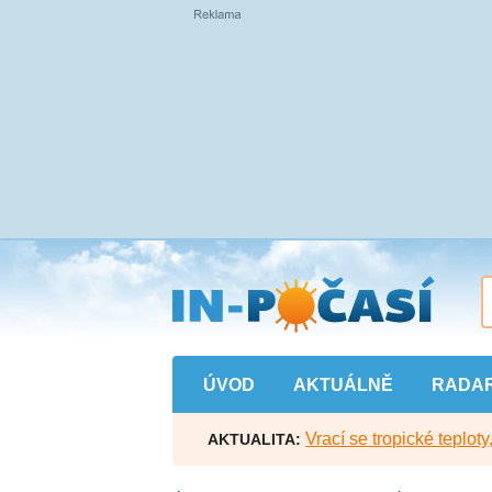
Přejít
na
hlavní
obsah
ÚVOD
AKTUÁLNĚ
RADA
Vrací se tropické teploty
AKTUALITA: