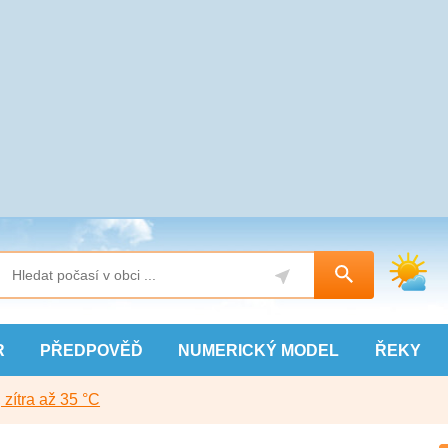
R
PŘEDPOVĚĎ
NUMERICKÝ
MODEL
ŘEKY
, zítra až 35 °C