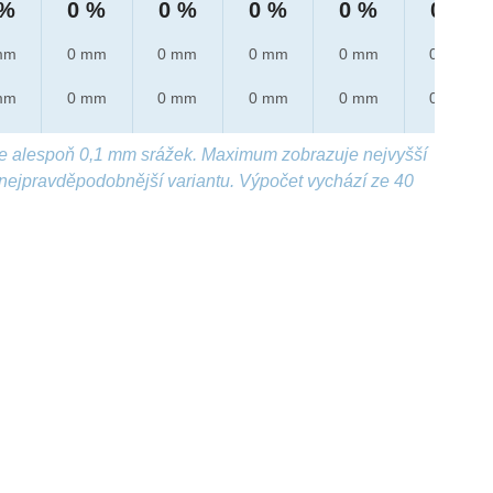
 %
0 %
0 %
0 %
0 %
0 %
mm
0 mm
0 mm
0 mm
0 mm
0 mm
mm
0 mm
0 mm
0 mm
0 mm
0 mm
e alespoň 0,1 mm srážek. Maximum zobrazuje nejvyšší
nejpravděpodobnější variantu. Výpočet vychází ze 40