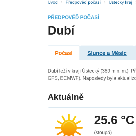
Úvod
Předpověď počasí
Ústecký kraj
PŘEDPOVĚĎ POČASÍ
Dubí
Počasí
Slunce a Měsíc
Dubí leží v kraji Ústecký (389 m n. m.).
GFS, ECMWF). Naposledy byla aktualizo
Aktuálně
25.6 °C
(stoupá)