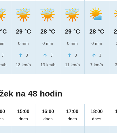
 °C
29 °C
28 °C
29 °C
28 °C
26 °C
mm
0 mm
0 mm
0 mm
0 mm
0 mm
J
J
J
J
J
J
km/h
13 km/h
13 km/h
11 km/h
7 km/h
3 km/h
žek na 48 hodin
:00
15:00
16:00
17:00
18:00
19:00
es
dnes
dnes
dnes
dnes
dnes