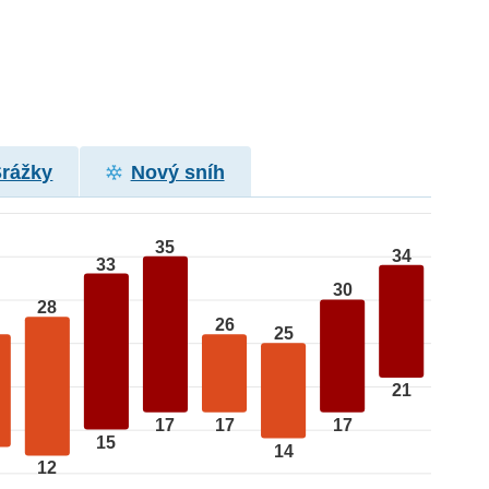
Srážky
Nový sníh
35
34
33
30
28
26
25
21
17
17
17
15
14
12