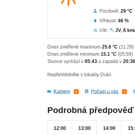
Pocitově:
29 °C
Vlhkost:
46 %
Vítr:
JV, 6 km
Dnes změřené maximum
25.6 °C
(11:29)
Dnes změřené minimum
15.1 °C
(05:59)
Slunce vychází v
05:43
a zapadá v
20:3
Nepřehlédněte z lokality Dubí:
Kamery
Počasí u vás
5
2
Podrobná předpověď 
12:00
13:00
14:00
15