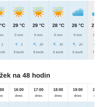
 °C
29 °C
29 °C
28 °C
26 °C
23 °C
mm
0 mm
0 mm
0 mm
0 mm
0 mm
J
J
JV
JV
JV
V
km/h
9 km/h
8 km/h
6 km/h
6 km/h
7 km/h
žek na 48 hodin
:00
16:00
17:00
18:00
19:00
20:00
es
dnes
dnes
dnes
dnes
dnes