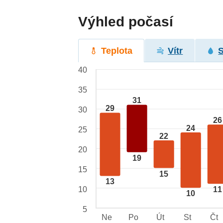
Výhled počasí
Teplota
Vítr
40
35
31
29
30
26
24
25
22
20
19
15
15
13
10
11
10
5
Ne
Po
Út
St
Čt