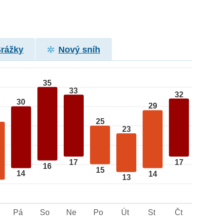
Srážky
Nový sníh
35
33
32
30
29
25
23
17
17
16
15
14
14
13
Pá
So
Ne
Po
Út
St
Čt