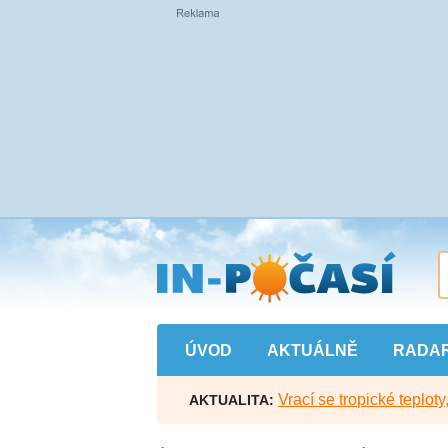
Přejít
na
hlavní
obsah
ÚVOD
AKTUÁLNĚ
RADA
Vrací se tropické teploty
AKTUALITA: