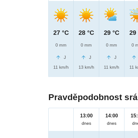
27 °C
28 °C
29 °C
29
0 mm
0 mm
0 mm
0 
J
J
J
11 km/h
13 km/h
11 km/h
11 
Pravděpodobnost srá
13:00
14:00
15
dnes
dnes
dn