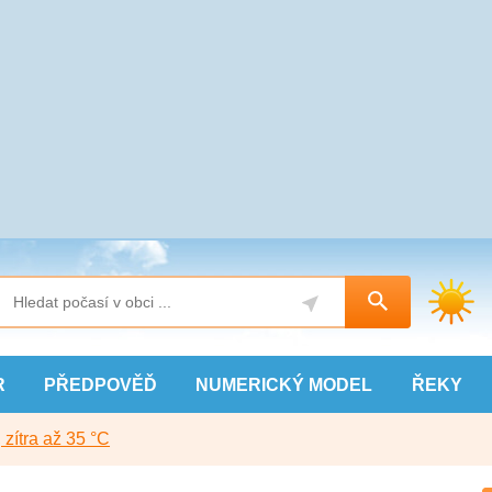
R
PŘEDPOVĚĎ
NUMERICKÝ
MODEL
ŘEKY
, zítra až 35 °C