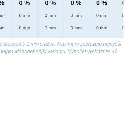
 %
0 %
0 %
0 %
0 %
0 %
mm
0 mm
0 mm
0 mm
0 mm
0 mm
mm
0 mm
0 mm
0 mm
0 mm
0 mm
e alespoň 0,1 mm srážek. Maximum zobrazuje nejvyšší
nejpravděpodobnější variantu. Výpočet vychází ze 40