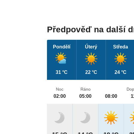
Předpověď na další 
Pondělí
Úterý
Středa
31 °C
22 °C
24 °C
Noc
Ráno
Dop
02:00
05:00
08:00
1