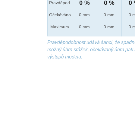
0 %
0 %
0
Pravděpod.
Očekáváno
0 mm
0 mm
0 
Maximum
0 mm
0 mm
0 
Pravděpodobnost udává šanci, že spadn
možný úhrn srážek, očekávaný úhrn pak 
výstupů modelu.