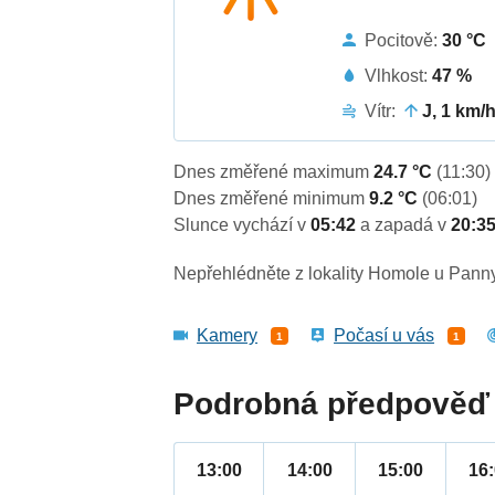
Pocitově:
30 °C
Vlhkost:
47 %
Vítr:
J, 1 km/
Dnes změřené maximum
24.7 °C
(11:30)
Dnes změřené minimum
9.2 °C
(06:01)
Slunce vychází v
05:42
a zapadá v
20:3
Nepřehlédněte z lokality Homole u Pann
Kamery
Počasí u vás
1
1
Podrobná předpověď 
13:00
14:00
15:00
16