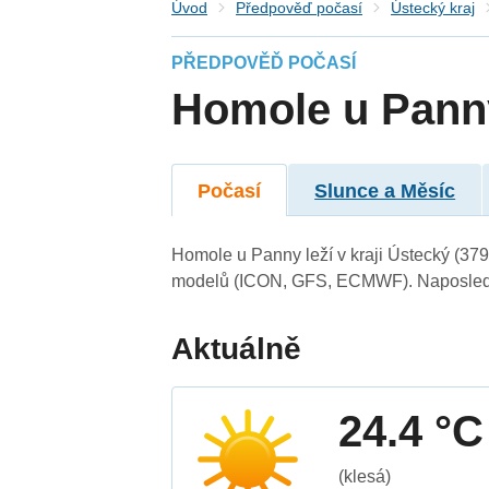
Úvod
Předpověď počasí
Ústecký kraj
PŘEDPOVĚĎ POČASÍ
Homole u Pann
Počasí
Slunce a Měsíc
Homole u Panny leží v kraji Ústecký (379
modelů (ICON, GFS, ECMWF). Naposledy 
Aktuálně
24.4 °C
(klesá)