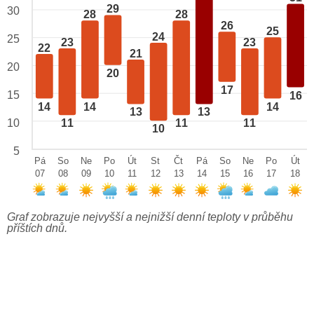
29
30
28
28
26
25
24
25
23
23
22
21
20
20
17
15
16
14
14
14
13
13
10
11
11
11
10
5
Pá
So
Ne
Po
Út
St
Čt
Pá
So
Ne
Po
Út
07
08
09
10
11
12
13
14
15
16
17
18
Graf zobrazuje nejvyšší a nejnižší denní teploty v průběhu
příštích dnů.