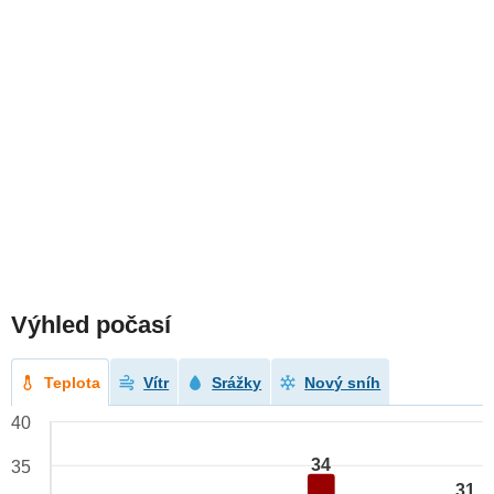
Výhled počasí
Teplota
Vítr
Srážky
Nový sníh
40
34
35
31