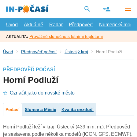
Přejít
na
hlavní
obsah
Úvod
Aktuálně
Radar
Předpověď
Numerický model
Převážně slunečno s letními teplotami
AKTUALITA:
Úvod
Předpověď počasí
Ústecký kraj
Horní Podluží
PŘEDPOVĚĎ POČASÍ
Horní Podluží
Označit jako domovské město
Počasí
Slunce a Měsíc
Kvalita ovzduší
Horní Podluží leží v kraji Ústecký (439 m n. m.). Předpověď
je sestavena podle několika modelů (ICON, GFS, ECMWF).