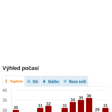
Výhled počasí
Teplota
Vítr
Srážky
Nový sníh
40
36
35
34
35
32
31
31
31
30
29
30