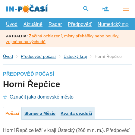
Přejít
na
hlavní
obsah
Úvod
Aktuálně
Radar
Předpověď
Numerický model
Začíná ochlazení, místy přeháňky nebo bouřky,
AKTUALITA:
zejména na východě
Úvod
Předpověď počasí
Ústecký kraj
Horní Řepčice
PŘEDPOVĚĎ POČASÍ
Horní Řepčice
Označit jako domovské město
Počasí
Slunce a Měsíc
Kvalita ovzduší
Horní Řepčice leží v kraji Ústecký (266 m n. m.). Předpověď