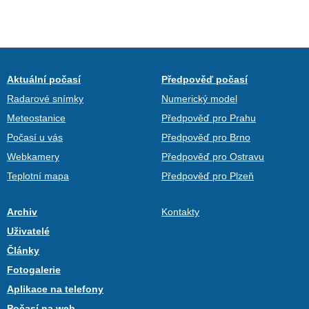
Aktuální počasí
Předpověď počasí
Radarové snímky
Numerický model
Meteostanice
Předpověď pro Prahu
Počasí u vás
Předpověď pro Brno
Webkamery
Předpověď pro Ostravu
Teplotní mapa
Předpověď pro Plzeň
Archiv
Kontakty
Uživatelé
Články
Fotogalerie
Aplikace na telefony
Počasí na web