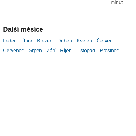
minut
Další měsíce
Leden
Únor
Březen
Duben
Květen
Červen
Červenec
Srpen
Září
Říjen
Listopad
Prosinec