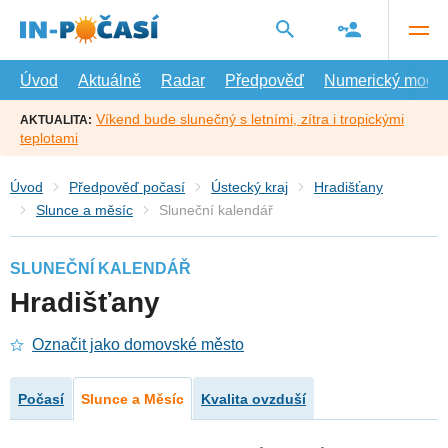
Přejít
na
hlavní
obsah
Úvod
Aktuálně
Radar
Předpověď
Numerický model
Víkend bude slunečný s letními, zítra i tropickými
AKTUALITA:
teplotami
Úvod
Předpověď počasí
Ústecký kraj
Hradišťany
Slunce a měsíc
Sluneční kalendář
SLUNEČNÍ KALENDÁŘ
Hradišťany
Označit jako domovské město
Počasí
Slunce a Měsíc
Kvalita ovzduší