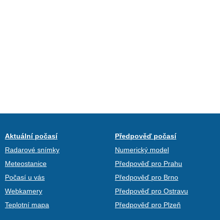
Aktuální počasí
Předpověď počasí
Radarové snímky
Numerický model
Meteostanice
Předpověď pro Prahu
Počasí u vás
Předpověď pro Brno
Webkamery
Předpověď pro Ostravu
Teplotní mapa
Předpověď pro Plzeň