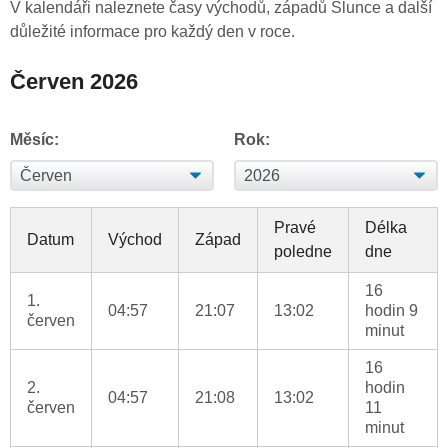
V kalendáři naleznete časy východů, západů Slunce a další
důležité informace pro každý den v roce.
Červen 2026
Měsíc:
Rok:
Pravé
Délka
Datum
Východ
Západ
poledne
dne
16
1.
04:57
21:07
13:02
hodin 9
červen
minut
16
2.
hodin
04:57
21:08
13:02
červen
11
minut