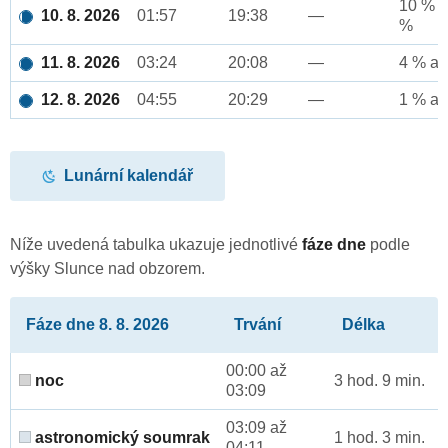
10 % a
10. 8. 2026
01:57
19:38
—
%
11. 8. 2026
03:24
20:08
—
4 % až
12. 8. 2026
04:55
20:29
—
1 % až
Lunární kalendář
Níže uvedená tabulka ukazuje jednotlivé
fáze dne
podle
výšky Slunce nad obzorem.
Fáze dne 8. 8. 2026
Trvání
Délka
00:00 až
noc
3 hod. 9 min.
03:09
03:09 až
astronomický soumrak
1 hod. 3 min.
04:11