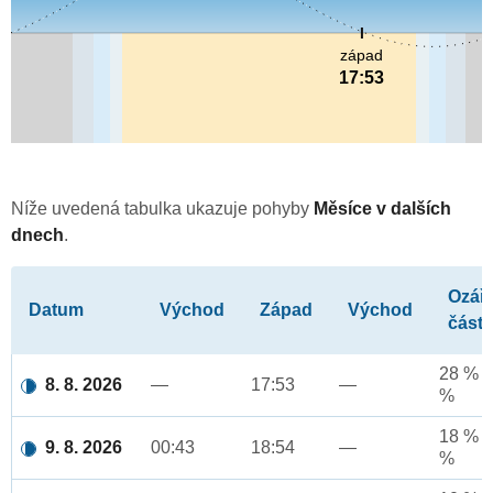
západ
17:53
Níže uvedená tabulka ukazuje pohyby
Měsíce v dalších
dnech
.
Ozář
Datum
Východ
Západ
Východ
část
28 % a
8. 8. 2026
—
17:53
—
%
18 % a
9. 8. 2026
00:43
18:54
—
%