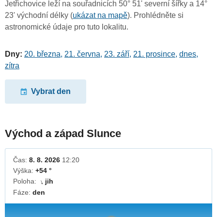
Jetřichovice leží na souřadnicích 50° 51' severní šířky a 14°
23' východní délky (
ukázat na mapě
). Prohlédněte si
astronomické údaje pro tuto lokalitu.
Dny:
20. března
,
21. června
,
23. září
,
21. prosince
,
dnes
,
zítra
Vybrat den
Východ a západ Slunce
Čas:
8. 8. 2026
12:20
Výška:
+54 °
Poloha:
jih
↓
Fáze:
den