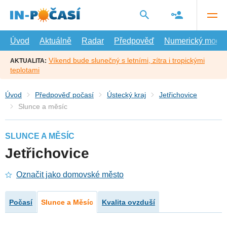
Přejít
na
hlavní
obsah
Úvod
Aktuálně
Radar
Předpověď
Numerický model
Víkend bude slunečný s letními, zítra i tropickými
AKTUALITA:
teplotami
Úvod
Předpověď počasí
Ústecký kraj
Jetřichovice
Slunce a měsíc
SLUNCE A MĚSÍC
Jetřichovice
Označit jako domovské město
Počasí
Slunce a Měsíc
Kvalita ovzduší