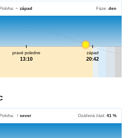
Poloha:
západ
Fáze:
den
↓
pravé poledne
západ
13:10
20:42
c
Poloha:
sever
Ozářená část:
41 %
↓