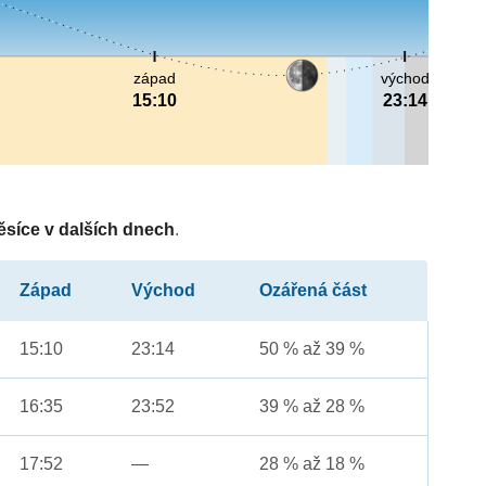
západ
východ
15:10
23:14
ěsíce v dalších dnech
.
Západ
Východ
Ozářená část
15:10
23:14
50 % až 39 %
16:35
23:52
39 % až 28 %
17:52
—
28 % až 18 %