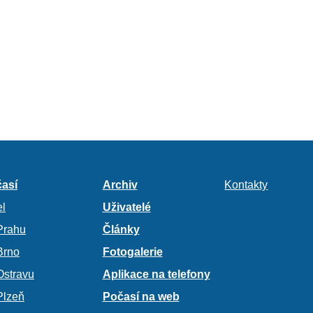
así
Archiv
Kontakty
l
Uživatelé
Prahu
Články
Brno
Fotogalerie
Ostravu
Aplikace na telefony
Plzeň
Počasí na web