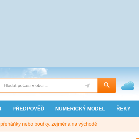
R
PŘEDPOVĚĎ
NUMERICKÝ
MODEL
ŘEKY
y přeháňky nebo bouřky, zejména na východě