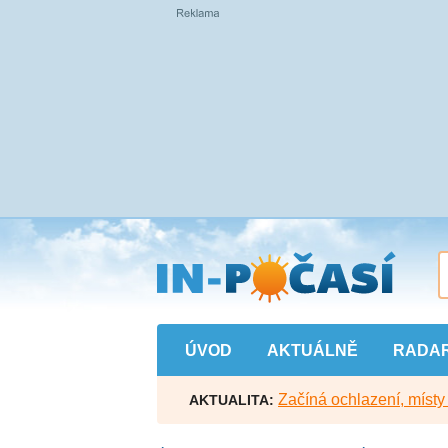
Přejít
na
hlavní
obsah
ÚVOD
AKTUÁLNĚ
RADA
Začíná ochlazení, míst
AKTUALITA: