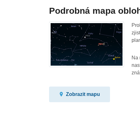
Podrobná mapa oblo
Pro
zji
pla
Na 
nas
zná
Zobrazit mapu