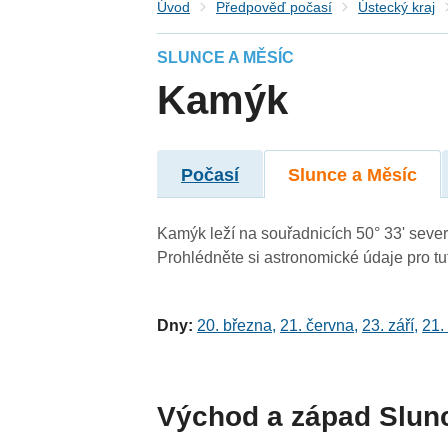
Úvod
Předpověď počasí
Ústecký kraj
SLUNCE A MĚSÍC
Kamýk
Počasí
Slunce a Měsíc
Kamýk leží na souřadnicích 50° 33' severn
Prohlédněte si astronomické údaje pro tut
Dny:
20. března
,
21. června
,
23. září
,
21.
Východ a západ Slun