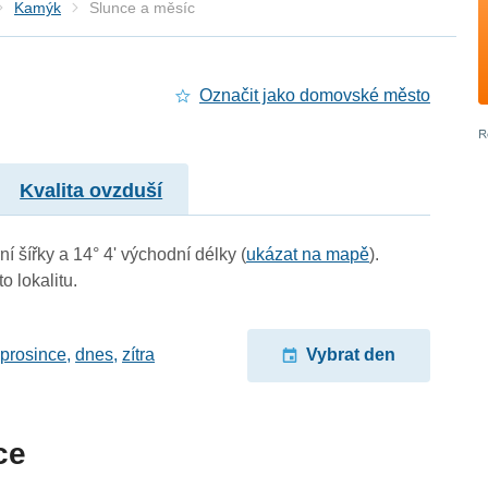
Kamýk
Slunce a měsíc
Označit jako domovské město
Kvalita ovzduší
í šířky a 14° 4' východní délky (
ukázat na mapě
).
o lokalitu.
 prosince
,
dnes
,
zítra
Vybrat den
ce