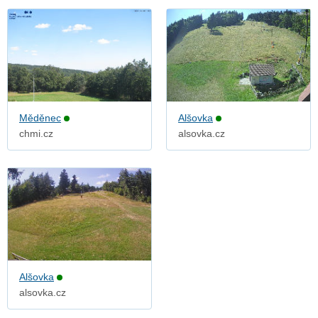
Měděnec
Alšovka
chmi.cz
alsovka.cz
Alšovka
alsovka.cz