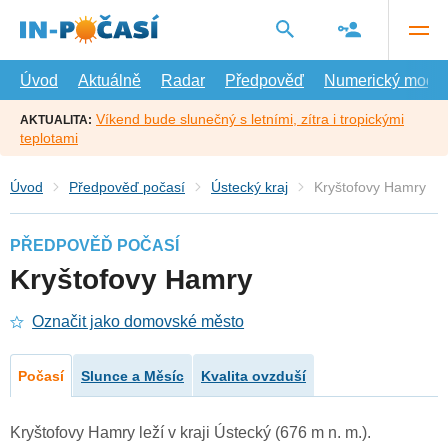
Přejít
na
hlavní
obsah
Úvod
Aktuálně
Radar
Předpověď
Numerický model
Víkend bude slunečný s letními, zítra i tropickými
AKTUALITA:
teplotami
Úvod
Předpověď počasí
Ústecký kraj
Kryštofovy Hamry
PŘEDPOVĚĎ POČASÍ
Kryštofovy Hamry
Označit jako domovské město
Počasí
Slunce a Měsíc
Kvalita ovzduší
Kryštofovy Hamry leží v kraji Ústecký (676 m n. m.).