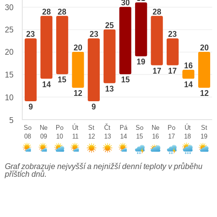
30
30
28
28
28
25
25
23
23
23
20
20
20
19
16
17
17
15
15
15
14
14
13
12
12
10
9
9
5
So
Ne
Po
Út
St
Čt
Pá
So
Ne
Po
Út
St
08
09
10
11
12
13
14
15
16
17
18
19
Graf zobrazuje nejvyšší a nejnižší denní teploty v průběhu
příštích dnů.