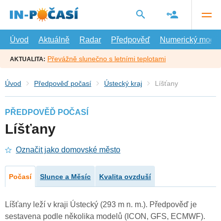
Přejít
na
hlavní
obsah
Úvod
Aktuálně
Radar
Předpověď
Numerický model
Převážně slunečno s letními teplotami
AKTUALITA:
Úvod
Předpověď počasí
Ústecký kraj
Líšťany
PŘEDPOVĚĎ POČASÍ
Líšťany
Označit jako domovské město
Počasí
Slunce a Měsíc
Kvalita ovzduší
Líšťany leží v kraji Ústecký (293 m n. m.). Předpověď je
sestavena podle několika modelů (ICON, GFS, ECMWF).