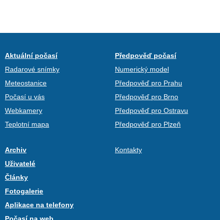
Aktuální počasí
Předpověď počasí
Radarové snímky
Numerický model
Meteostanice
Předpověď pro Prahu
Počasí u vás
Předpověď pro Brno
Webkamery
Předpověď pro Ostravu
Teplotní mapa
Předpověď pro Plzeň
Archiv
Kontakty
Uživatelé
Články
Fotogalerie
Aplikace na telefony
Počasí na web