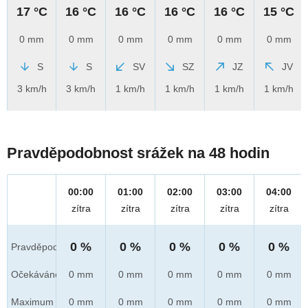
17 °C
16 °C
16 °C
16 °C
16 °C
15 °C
0 mm
0 mm
0 mm
0 mm
0 mm
0 mm
S
S
SV
SZ
JZ
JV
3 km/h
3 km/h
1 km/h
1 km/h
1 km/h
1 km/h
Pravděpodobnost srážek na 48 hodin
00:00
01:00
02:00
03:00
04:00
zítra
zítra
zítra
zítra
zítra
0 %
0 %
0 %
0 %
0 %
Pravděpod.
Očekáváno
0 mm
0 mm
0 mm
0 mm
0 mm
Maximum
0 mm
0 mm
0 mm
0 mm
0 mm