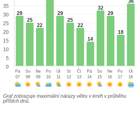
36
35
32
29
29
29
30
25
25
25
22
22
18
20
14
15
10
5
0
Pá
So
Ne
Po
Út
St
Čt
Pá
So
Ne
Po
Út
07
08
09
10
11
12
13
14
15
16
17
18
Graf zobrazuje maximální nárazy větru v km/h v průběhu
příštích dnů.