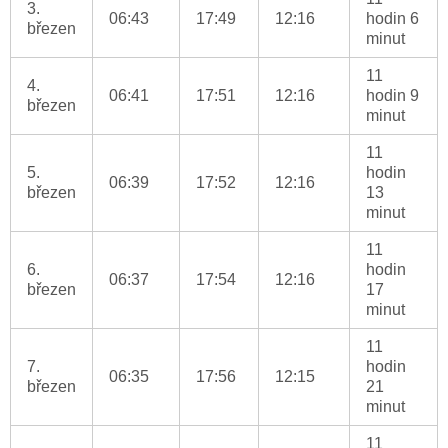
3.
06:43
17:49
12:16
hodin 6
březen
minut
11
4.
06:41
17:51
12:16
hodin 9
březen
minut
11
5.
hodin
06:39
17:52
12:16
březen
13
minut
11
6.
hodin
06:37
17:54
12:16
březen
17
minut
11
7.
hodin
06:35
17:56
12:15
březen
21
minut
11