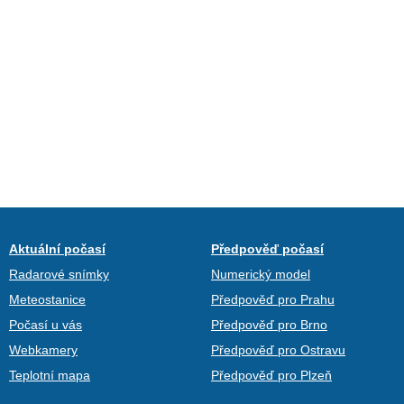
Aktuální počasí
Předpověď počasí
Radarové snímky
Numerický model
Meteostanice
Předpověď pro Prahu
Počasí u vás
Předpověď pro Brno
Webkamery
Předpověď pro Ostravu
Teplotní mapa
Předpověď pro Plzeň