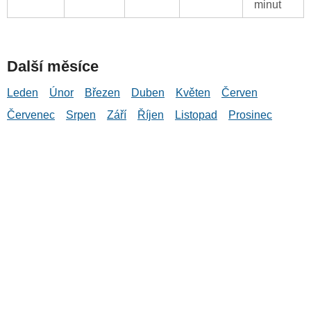
minut
Další měsíce
Leden
Únor
Březen
Duben
Květen
Červen
Červenec
Srpen
Září
Říjen
Listopad
Prosinec