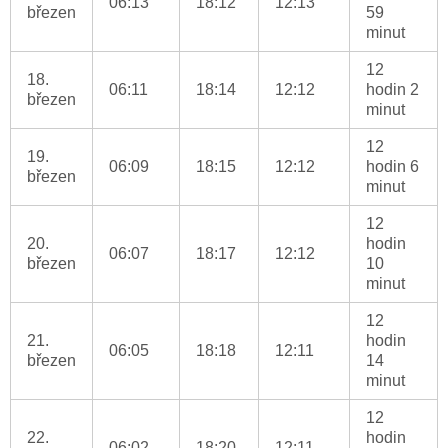
06:13
18:12
12:13
březen
59
minut
12
18.
06:11
18:14
12:12
hodin 2
březen
minut
12
19.
06:09
18:15
12:12
hodin 6
březen
minut
12
20.
hodin
06:07
18:17
12:12
březen
10
minut
12
21.
hodin
06:05
18:18
12:11
březen
14
minut
12
22.
hodin
06:02
18:20
12:11