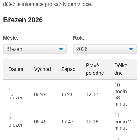
důležité informace pro každý den v roce.
Březen 2026
Měsíc:
Rok:
Pravé
Délka
Datum
Východ
Západ
poledne
dne
10
1.
hodin
06:48
17:46
12:17
březen
58
minut
11
2.
06:46
17:47
12:16
hodin 2
březen
minut
11