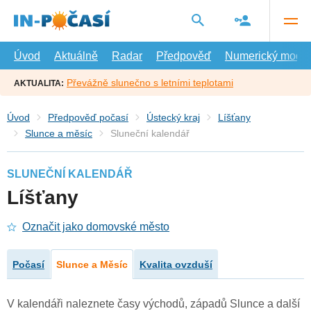
Přejít
na
hlavní
obsah
Úvod
Aktuálně
Radar
Předpověď
Numerický model
Převážně slunečno s letními teplotami
AKTUALITA:
Úvod
Předpověď počasí
Ústecký kraj
Líšťany
Slunce a měsíc
Sluneční kalendář
SLUNEČNÍ KALENDÁŘ
Líšťany
Označit jako domovské město
Počasí
Slunce a Měsíc
Kvalita ovzduší
V kalendáři naleznete časy východů, západů Slunce a další