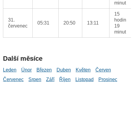
minut
15
31.
hodin
05:31
20:50
13:11
červenec
19
minut
Další měsíce
Leden
Únor
Březen
Duben
Květen
Červen
Červenec
Srpen
Září
Říjen
Listopad
Prosinec