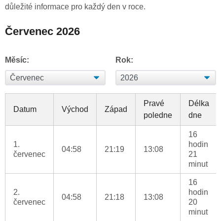
důležité informace pro každý den v roce.
Červenec 2026
Měsíc:
Rok:
Pravé
Délka
Datum
Východ
Západ
poledne
dne
16
1.
hodin
04:58
21:19
13:08
červenec
21
minut
16
2.
hodin
04:58
21:18
13:08
červenec
20
minut