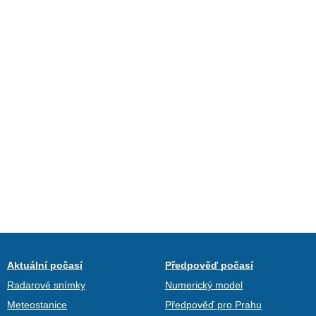
Aktuální počasí
Předpověď počasí
Radarové snímky
Numerický model
Meteostanice
Předpověď pro Prahu