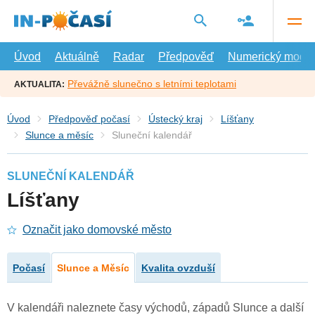
Přejít
na
hlavní
obsah
Úvod
Aktuálně
Radar
Předpověď
Numerický model
Převážně slunečno s letními teplotami
AKTUALITA:
Úvod
Předpověď počasí
Ústecký kraj
Líšťany
Slunce a měsíc
Sluneční kalendář
SLUNEČNÍ KALENDÁŘ
Líšťany
Označit jako domovské město
Počasí
Slunce a Měsíc
Kvalita ovzduší
V kalendáři naleznete časy východů, západů Slunce a další