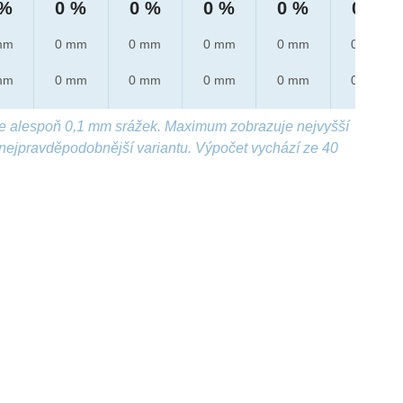
 %
0 %
0 %
0 %
0 %
0 %
mm
0 mm
0 mm
0 mm
0 mm
0 mm
mm
0 mm
0 mm
0 mm
0 mm
0 mm
e alespoň 0,1 mm srážek. Maximum zobrazuje nejvyšší
nejpravděpodobnější variantu. Výpočet vychází ze 40