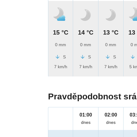
15 °C
14 °C
13 °C
13
0 mm
0 mm
0 mm
0 
S
S
S
7 km/h
7 km/h
7 km/h
5 k
Pravděpodobnost srá
01:00
02:00
03
dnes
dnes
dn