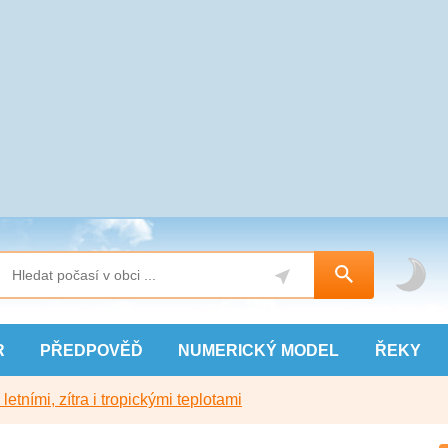
R
PŘEDPOVĚĎ
NUMERICKÝ
MODEL
ŘEKY
etními, zítra i tropickými teplotami