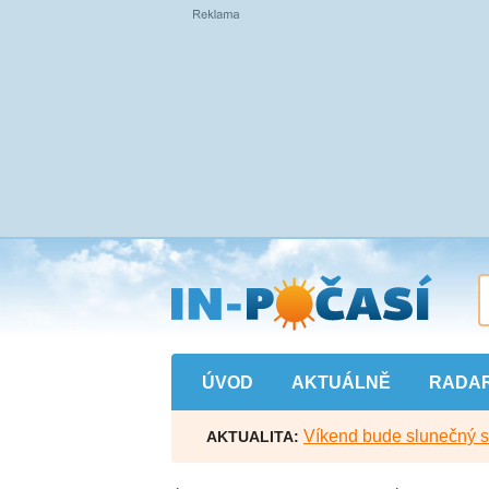
Přejít
na
hlavní
obsah
ÚVOD
AKTUÁLNĚ
RADA
Víkend bude slunečný s l
AKTUALITA: