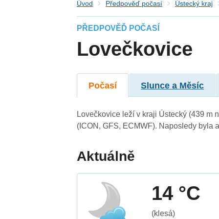
Úvod
Předpověď počasí
Ústecký kraj
PŘEDPOVĚĎ POČASÍ
Lovečkovice
Počasí
Slunce a Měsíc
Lovečkovice leží v kraji Ústecký (439 m 
(ICON, GFS, ECMWF). Naposledy byla ak
Aktuálně
14 °C
(klesá)