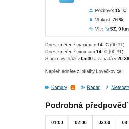
Pocitově:
15 °C
Vlhkost:
76 %
Vítr:
SZ, 0 km
Dnes změřené maximum
14 °C
(00:31)
Dnes změřené minimum
14 °C
(00:31)
Slunce vychází v
05:40
a zapadá v
20:3
Nepřehlédněte z lokality Lovečkovice:
Kamery
Radar
Meteost
1
Podrobná předpověď 
01:00
02:00
03:00
04