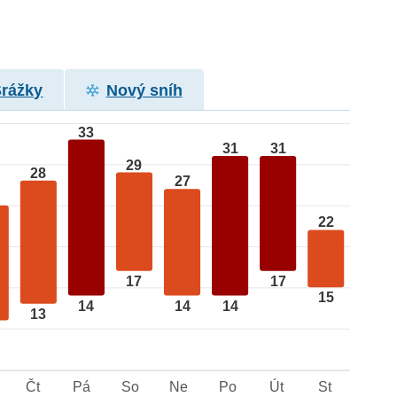
Srážky
Nový sníh
33
31
31
29
28
27
22
17
17
15
14
14
14
13
Čt
Pá
So
Ne
Po
Út
St