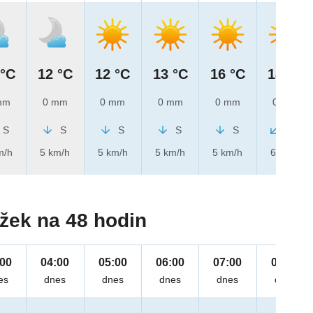
 °C
12 °C
12 °C
13 °C
16 °C
18 °C
mm
0 mm
0 mm
0 mm
0 mm
0 mm
S
S
S
S
S
SV
m/h
5 km/h
5 km/h
5 km/h
5 km/h
6 km/h
žek na 48 hodin
:00
04:00
05:00
06:00
07:00
08:00
es
dnes
dnes
dnes
dnes
dnes