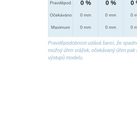
0 %
0 %
0
Pravděpod.
Očekáváno
0 mm
0 mm
0 
Maximum
0 mm
0 mm
0 
Pravděpodobnost udává šanci, že spadn
možný úhrn srážek, očekávaný úhrn pak 
výstupů modelu.