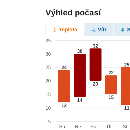
Výhled počasí
Teplota
Vítr
35
32
30
30
25
24
25
22
20
20
15
15
14
12
10
11
5
So
Ne
Po
Út
St