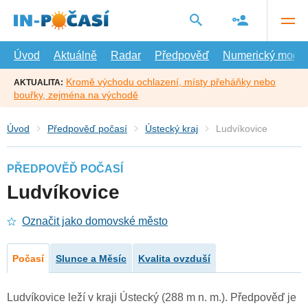
Přejít
na
hlavní
obsah
Úvod
Aktuálně
Radar
Předpověď
Numerický model
Kromě východu ochlazení, místy přeháňky nebo
AKTUALITA:
bouřky, zejména na východě
Úvod
Předpověď počasí
Ústecký kraj
Ludvíkovice
PŘEDPOVĚĎ POČASÍ
Ludvíkovice
Označit jako domovské město
Počasí
Slunce a Měsíc
Kvalita ovzduší
Ludvíkovice leží v kraji Ústecký (288 m n. m.). Předpověď je