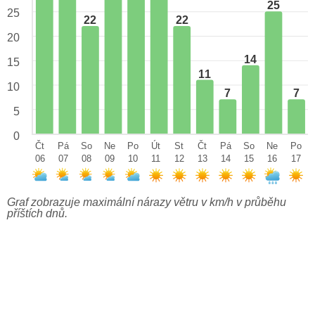
25
25
22
22
20
14
15
11
10
7
7
5
0
Čt
Pá
So
Ne
Po
Út
St
Čt
Pá
So
Ne
Po
06
07
08
09
10
11
12
13
14
15
16
17
Graf zobrazuje maximální nárazy větru v km/h v průběhu
příštích dnů.