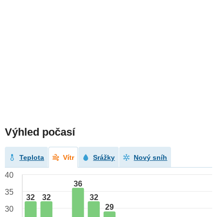
Výhled počasí
Teplota
Vítr
Srážky
Nový sníh
40
36
35
32
32
32
29
30