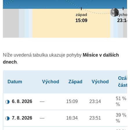
západ
východ
15:09
23:14
Níže uvedená tabulka ukazuje pohyby
Měsíce v dalších
dnech
.
Ozář
Datum
Východ
Západ
Východ
část
51 % a
6. 8. 2026
—
15:09
23:14
%
39 % a
7. 8. 2026
—
16:34
23:51
%