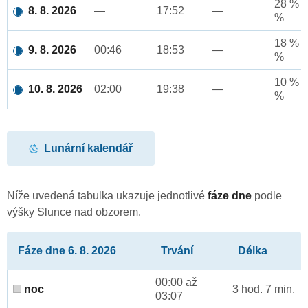
28 % a
8. 8. 2026
—
17:52
—
%
18 % a
9. 8. 2026
00:46
18:53
—
%
10 % a
10. 8. 2026
02:00
19:38
—
%
Lunární kalendář
Níže uvedená tabulka ukazuje jednotlivé
fáze dne
podle
výšky Slunce nad obzorem.
Fáze dne 6. 8. 2026
Trvání
Délka
00:00 až
noc
3 hod. 7 min.
03:07