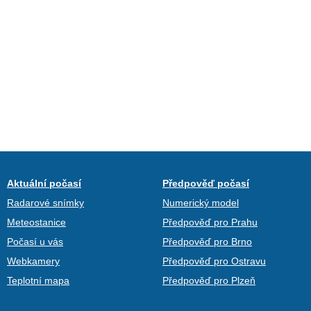
Aktuální počasí
Předpověď počasí
Radarové snímky
Numerický model
Meteostanice
Předpověď pro Prahu
Počasí u vás
Předpověď pro Brno
Webkamery
Předpověď pro Ostravu
Teplotní mapa
Předpověď pro Plzeň