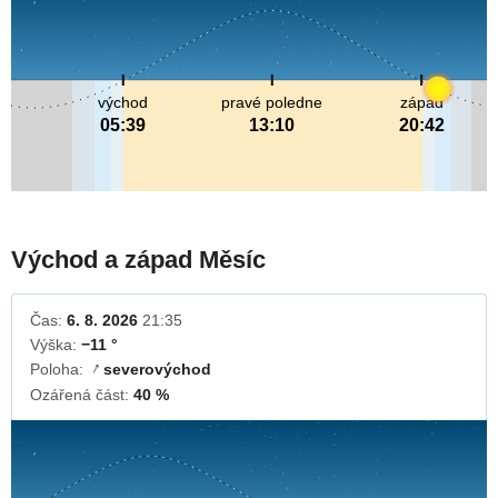
východ
pravé poledne
západ
05:39
13:10
20:42
Východ a západ Měsíc
Čas:
6. 8. 2026
21:35
Výška:
−11 °
Poloha:
severovýchod
↓
Ozářená část:
40 %