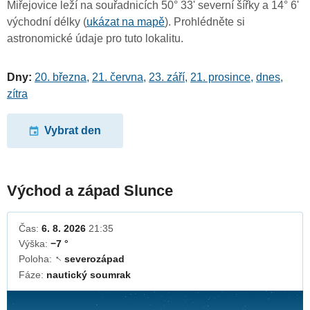
Miřejovice leží na souřadnicích 50° 33' severní šířky a 14° 6'
východní délky (
ukázat na mapě
). Prohlédněte si
astronomické údaje pro tuto lokalitu.
Dny:
20. března
,
21. června
,
23. září
,
21. prosince
,
dnes
,
zítra
Vybrat den
Východ a západ Slunce
Čas:
6. 8. 2026
21:35
Výška:
−7 °
Poloha:
severozápad
↓
Fáze:
nautický soumrak