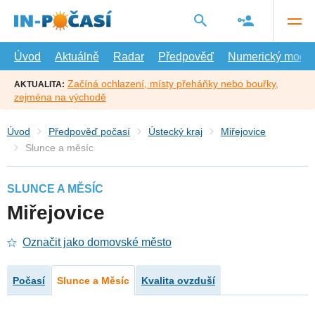
Přejít
na
hlavní
obsah
Úvod
Aktuálně
Radar
Předpověď
Numerický model
Začíná ochlazení, místy přeháňky nebo bouřky,
AKTUALITA:
zejména na východě
Úvod
Předpověď počasí
Ústecký kraj
Miřejovice
Slunce a měsíc
SLUNCE A MĚSÍC
Miřejovice
Označit jako domovské město
Počasí
Slunce a Měsíc
Kvalita ovzduší