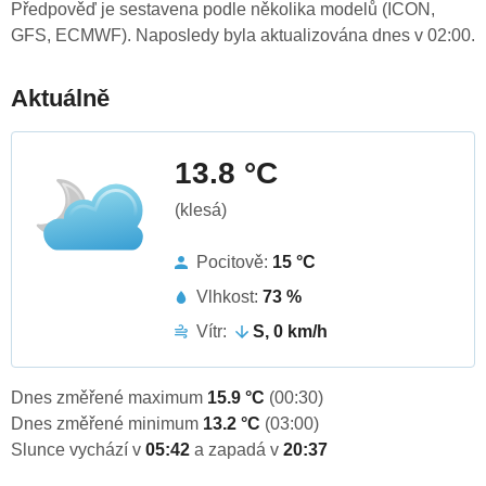
Předpověď je sestavena podle několika modelů (ICON,
GFS, ECMWF). Naposledy byla aktualizována dnes v 02:00.
Aktuálně
13.8 °C
(klesá)
Pocitově:
15 °C
Vlhkost:
73 %
Vítr:
S, 0 km/h
Dnes změřené maximum
15.9 °C
(00:30)
Dnes změřené minimum
13.2 °C
(03:00)
Slunce vychází v
05:42
a zapadá v
20:37