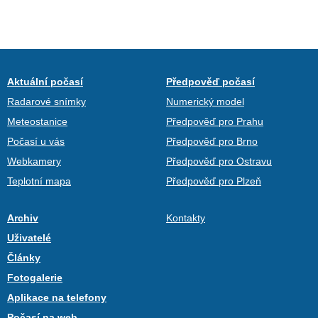
Aktuální počasí
Předpověď počasí
Radarové snímky
Numerický model
Meteostanice
Předpověď pro Prahu
Počasí u vás
Předpověď pro Brno
Webkamery
Předpověď pro Ostravu
Teplotní mapa
Předpověď pro Plzeň
Archiv
Kontakty
Uživatelé
Články
Fotogalerie
Aplikace na telefony
Počasí na web