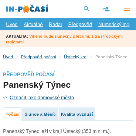
Přejít
na
hlavní
obsah
Úvod
Aktuálně
Radar
Předpověď
Numerický model
Víkend bude slunečný s letními, zítra i tropickými
AKTUALITA:
teplotami
Úvod
Předpověď počasí
Ústecký kraj
Panenský Týnec
PŘEDPOVĚĎ POČASÍ
Panenský Týnec
Označit jako domovské město
Počasí
Slunce a Měsíc
Kvalita ovzduší
Panenský Týnec leží v kraji Ústecký (353 m n. m.).