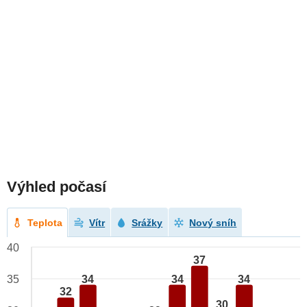
Výhled počasí
Teplota
Vítr
Srážky
Nový sníh
40
37
34
34
34
35
32
30