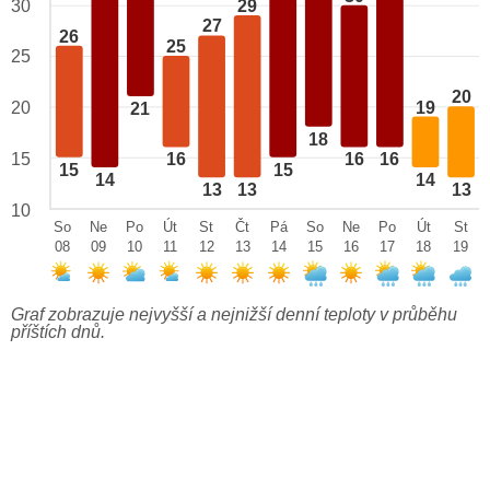
29
30
27
26
25
25
20
19
20
21
18
15
16
16
16
15
15
14
14
13
13
13
10
So
Ne
Po
Út
St
Čt
Pá
So
Ne
Po
Út
St
08
09
10
11
12
13
14
15
16
17
18
19
Graf zobrazuje nejvyšší a nejnižší denní teploty v průběhu
příštích dnů.