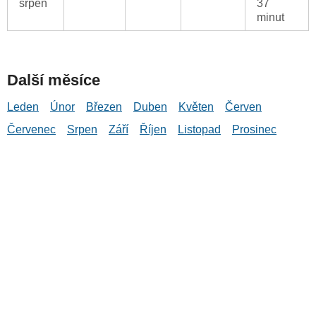
srpen
37
minut
Další měsíce
Leden
Únor
Březen
Duben
Květen
Červen
Červenec
Srpen
Září
Říjen
Listopad
Prosinec