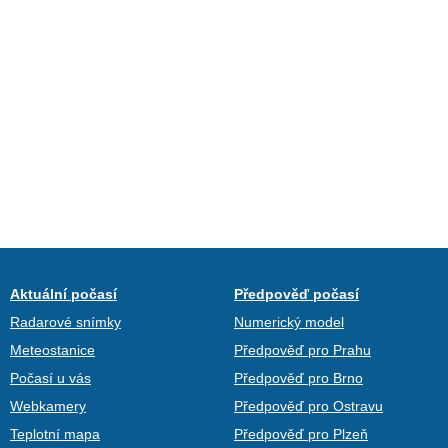
Aktuální počasí
Předpověď počasí
Radarové snímky
Numerický model
Meteostanice
Předpověď pro Prahu
Počasí u vás
Předpověď pro Brno
Webkamery
Předpověď pro Ostravu
Teplotní mapa
Předpověď pro Plzeň