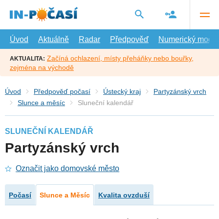
Přejít
na
hlavní
obsah
Úvod
Aktuálně
Radar
Předpověď
Numerický model
Začíná ochlazení, místy přeháňky nebo bouřky,
AKTUALITA:
zejména na východě
Úvod
Předpověď počasí
Ústecký kraj
Partyzánský vrch
Slunce a měsíc
Sluneční kalendář
SLUNEČNÍ KALENDÁŘ
Partyzánský vrch
Označit jako domovské město
Počasí
Slunce a Měsíc
Kvalita ovzduší