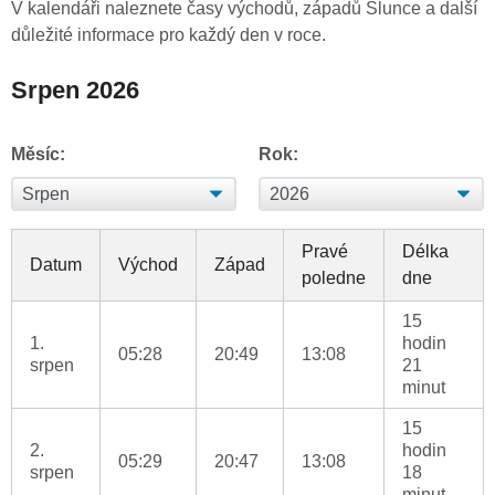
V kalendáři naleznete časy východů, západů Slunce a další
důležité informace pro každý den v roce.
Srpen 2026
Měsíc:
Rok:
Pravé
Délka
Datum
Východ
Západ
poledne
dne
15
1.
hodin
05:28
20:49
13:08
srpen
21
minut
15
2.
hodin
05:29
20:47
13:08
srpen
18
minut