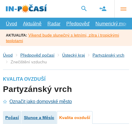
Přejít
na
hlavní
obsah
Úvod
Aktuálně
Radar
Předpověď
Numerický model
Víkend bude slunečný s letními, zítra i tropickými
AKTUALITA:
teplotami
Úvod
Předpověď počasí
Ústecký kraj
Partyzánský vrch
Znečištění vzduchu
KVALITA OVZDUŠÍ
Partyzánský vrch
Označit jako domovské město
Počasí
Slunce a Měsíc
Kvalita ovzduší