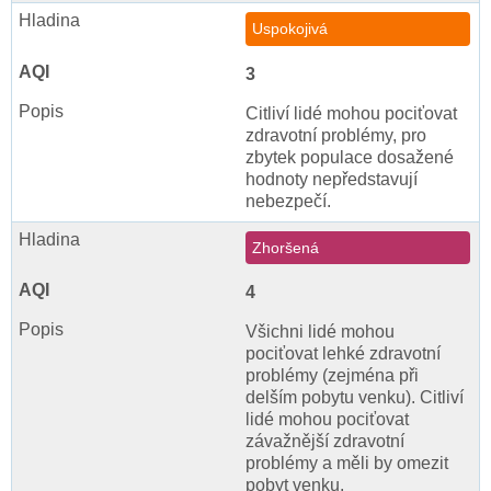
Uspokojivá
3
Citliví lidé mohou pociťovat
zdravotní problémy, pro
zbytek populace dosažené
hodnoty nepředstavují
nebezpečí.
Zhoršená
4
Všichni lidé mohou
pociťovat lehké zdravotní
problémy (zejména při
delším pobytu venku). Citliví
lidé mohou pociťovat
závažnější zdravotní
problémy a měli by omezit
pobyt venku.