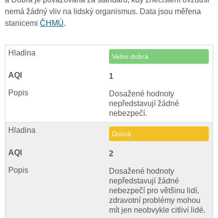
nemá žádný vliv na lidský organismus. Data jsou měřena
stanicemi
ČHMÚ
.
Velmi dobrá
1
Dosažené hodnoty
nepředstavují žádné
nebezpečí.
Dobrá
2
Dosažené hodnoty
nepředstavují žádné
nebezpečí pro většinu lidí,
zdravotní problémy mohou
mít jen neobvykle citliví lidé.