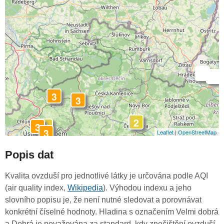
-
-
3
3
2
2
3
3
Leaflet
|
OpenStreetMap
Popis dat
Kvalita ovzduší pro jednotlivé látky je určována podle AQI
(air quality index,
Wikipedia
). Výhodou indexu a jeho
slovního popisu je, že není nutné sledovat a porovnávat
konkrétní číselné hodnoty. Hladina s označením Velmi dobrá
a Dobrá je považována za standard, kdy znečištění ovzduší