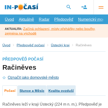
Přejít
na
hlavní
obsah
Úvod
Aktuálně
Radar
Předpověď
Numerický model
Začíná ochlazení, místy přeháňky nebo bouřky,
AKTUALITA:
zejména na východě
Úvod
Předpověď počasí
Ústecký kraj
Račiněves
PŘEDPOVĚĎ POČASÍ
Račiněves
Označit jako domovské město
Počasí
Slunce a Měsíc
Kvalita ovzduší
Račiněves leží v kraji Ústecký (224 m n. m.). Předpověď je