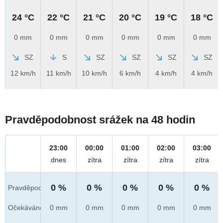
24 °C
22 °C
21 °C
20 °C
19 °C
18 °C
0 mm
0 mm
0 mm
0 mm
0 mm
0 mm
SZ
S
SZ
SZ
SZ
SZ
12 km/h
11 km/h
10 km/h
6 km/h
4 km/h
4 km/h
Pravděpodobnost srážek na 48 hodin
23:00
00:00
01:00
02:00
03:00
dnes
zítra
zítra
zítra
zítra
0 %
0 %
0 %
0 %
0 %
Pravděpod.
Očekáváno
0 mm
0 mm
0 mm
0 mm
0 mm