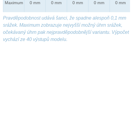
Maximum
0 mm
0 mm
0 mm
0 mm
0 mm
Pravděpodobnost udává šanci, že spadne alespoň 0,1 mm
srážek. Maximum zobrazuje nejvyšší možný úhrn srážek,
očekávaný úhrn pak nejpravděpodobnější variantu. Výpočet
vychází ze 40 výstupů modelu.