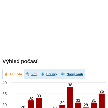
Výhled počasí
Teplota
Vítr
Srážky
Nový sníh
40
38
35
35
33
32
31
31
30
29
30
28
28