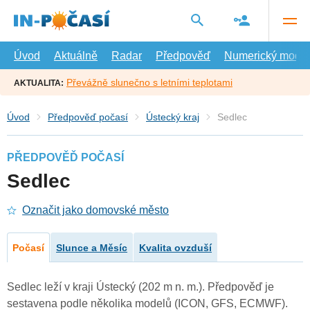
Přejít
na
hlavní
obsah
Úvod
Aktuálně
Radar
Předpověď
Numerický model
Převážně slunečno s letními teplotami
AKTUALITA:
Úvod
Předpověď počasí
Ústecký kraj
Sedlec
PŘEDPOVĚĎ POČASÍ
Sedlec
Označit jako domovské město
Počasí
Slunce a Měsíc
Kvalita ovzduší
Sedlec leží v kraji Ústecký (202 m n. m.). Předpověď je
sestavena podle několika modelů (ICON, GFS, ECMWF).