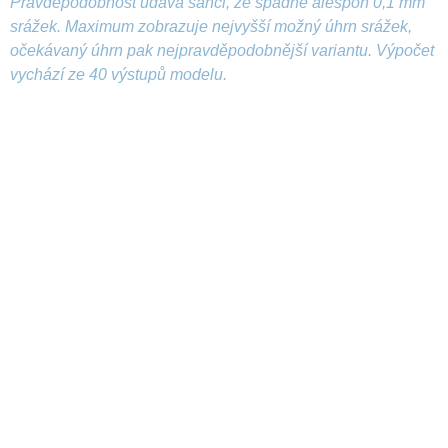
Pravděpodobnost udává šanci, že spadne alespoň 0,1 mm
srážek. Maximum zobrazuje nejvyšší možný úhrn srážek,
očekávaný úhrn pak nejpravděpodobnější variantu. Výpočet
vychází ze 40 výstupů modelu.