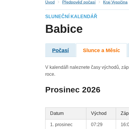
Úvod
Předpověď počasí
Kraj Vysočina
SLUNEČNÍ KALENDÁŘ
Babice
Počasí
Slunce a Měsíc
V kalendáři naleznete časy východů, záp
roce.
Prosinec 2026
Datum
Východ
Záp
1. prosinec
07:29
16: