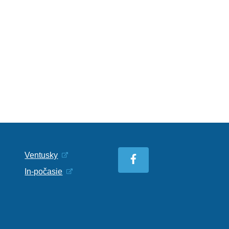
Ventusky
In-počasie