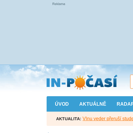
Přejít
na
hlavní
obsah
ÚVOD
AKTUÁLNĚ
RADA
Vlnu veder přeruší stude
AKTUALITA: