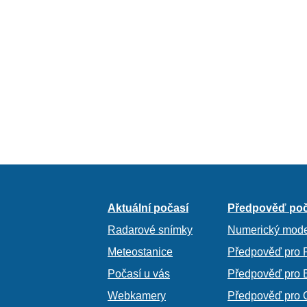
Aktuální počasí
Předpověď poč
Radarové snímky
Numerický mode
Meteostanice
Předpověď pro 
Počasí u vás
Předpověď pro 
Webkamery
Předpověď pro 