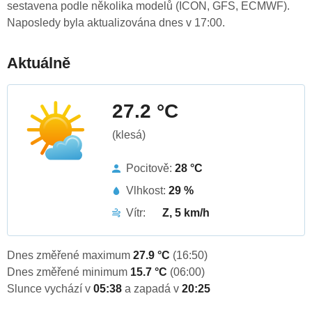
sestavena podle několika modelů (ICON, GFS, ECMWF).
Naposledy byla aktualizována dnes v 17:00.
Aktuálně
27.2 °C
(klesá)
Pocitově:
28 °C
Vlhkost:
29 %
Vítr:
Z, 5 km/h
Dnes změřené maximum
27.9 °C
(16:50)
Dnes změřené minimum
15.7 °C
(06:00)
Slunce vychází v
05:38
a zapadá v
20:25