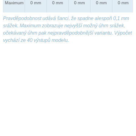
Maximum
0 mm
0 mm
0 mm
0 mm
0 mm
Pravděpodobnost udává šanci, že spadne alespoň 0,1 mm
srážek. Maximum zobrazuje nejvyšší možný úhrn srážek,
očekávaný úhrn pak nejpravděpodobnější variantu. Výpočet
vychází ze 40 výstupů modelu.