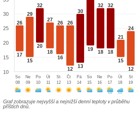
32
32
32
30
29
30
27
26
26
26
25
24
21
20
20
19
18
18
18
17
15
16
15
15
13
12
12
10
So
Ne
Po
Út
St
Čt
Pá
So
Ne
Po
Út
St
08
09
10
11
12
13
14
15
16
17
18
19
Graf zobrazuje nejvyšší a nejnižší denní teploty v průběhu
příštích dnů.