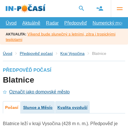
Přejít
na
hlavní
obsah
Úvod
Aktuálně
Radar
Předpověď
Numerický model
Víkend bude slunečný s letními, zítra i tropickými
AKTUALITA:
teplotami
Úvod
Předpověď počasí
Kraj Vysočina
Blatnice
PŘEDPOVĚĎ POČASÍ
Blatnice
Označit jako domovské město
Počasí
Slunce a Měsíc
Kvalita ovzduší
Blatnice leží v kraji Vysočina (428 m n. m.). Předpověď je