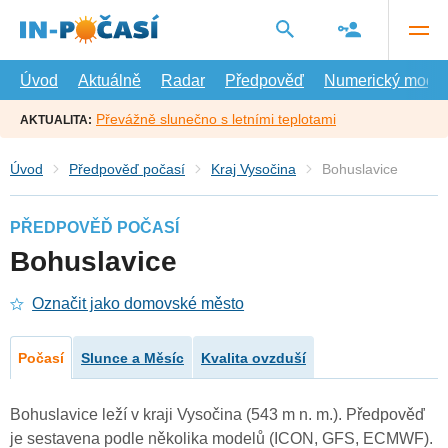
Přejít
na
hlavní
obsah
Úvod
Aktuálně
Radar
Předpověď
Numerický model
Převážně slunečno s letními teplotami
AKTUALITA:
Úvod
Předpověď počasí
Kraj Vysočina
Bohuslavice
PŘEDPOVĚĎ POČASÍ
Bohuslavice
Označit jako domovské město
Počasí
Slunce a Měsíc
Kvalita ovzduší
Bohuslavice leží v kraji Vysočina (543 m n. m.). Předpověď
je sestavena podle několika modelů (ICON, GFS, ECMWF).