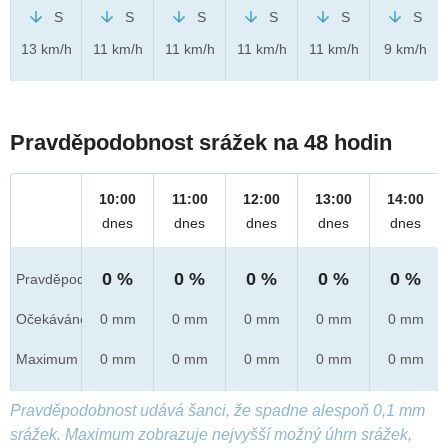
S
S
S
S
S
S
13 km/h
11 km/h
11 km/h
11 km/h
11 km/h
9 km/h
Pravděpodobnost srážek na 48 hodin
10:00
11:00
12:00
13:00
14:00
dnes
dnes
dnes
dnes
dnes
0 %
0 %
0 %
0 %
0 %
Pravděpod.
Očekáváno
0 mm
0 mm
0 mm
0 mm
0 mm
Maximum
0 mm
0 mm
0 mm
0 mm
0 mm
Pravděpodobnost udává šanci, že spadne alespoň 0,1 mm
srážek. Maximum zobrazuje nejvyšší možný úhrn srážek,