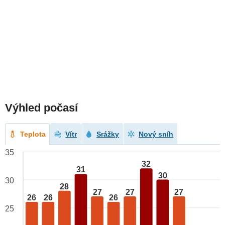
Výhled počasí
Teplota
Vítr
Srážky
Nový sníh
35
32
31
30
30
28
27
27
27
26
26
26
25