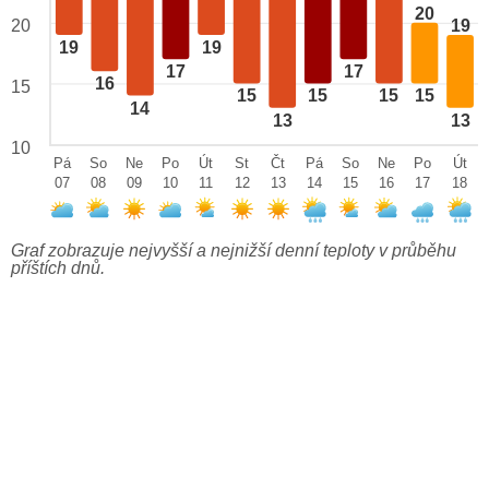
20
19
20
19
19
17
17
16
15
15
15
15
15
14
13
13
10
Pá
So
Ne
Po
Út
St
Čt
Pá
So
Ne
Po
Út
07
08
09
10
11
12
13
14
15
16
17
18
Graf zobrazuje nejvyšší a nejnižší denní teploty v průběhu
příštích dnů.