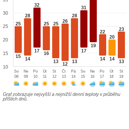
32
31
30
28
28
26
25
25
25
25
23
22
20
20
19
17
17
15
16
15
14
14
14
13
13
13
12
10
So
Ne
Po
Út
St
Čt
Pá
So
Ne
Po
Út
St
08
09
10
11
12
13
14
15
16
17
18
19
Graf zobrazuje nejvyšší a nejnižší denní teploty v průběhu
příštích dnů.