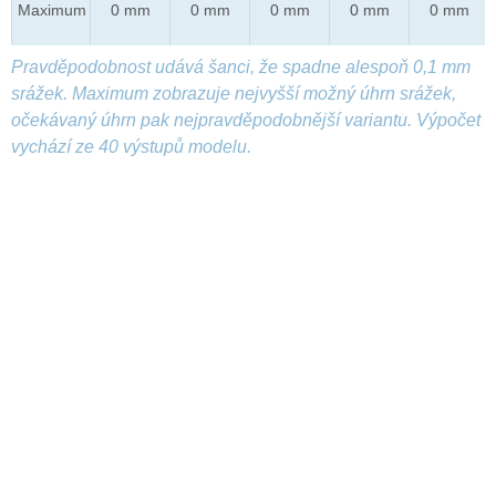
Maximum
0 mm
0 mm
0 mm
0 mm
0 mm
Pravděpodobnost udává šanci, že spadne alespoň 0,1 mm
srážek. Maximum zobrazuje nejvyšší možný úhrn srážek,
očekávaný úhrn pak nejpravděpodobnější variantu. Výpočet
vychází ze 40 výstupů modelu.