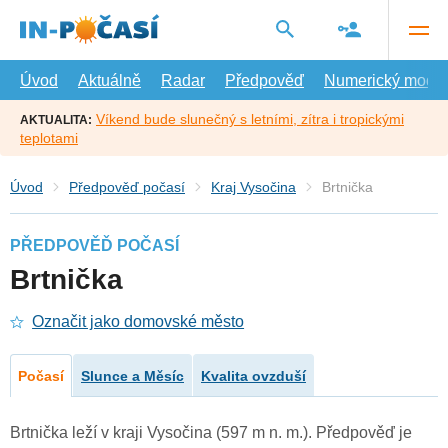
Přejít
na
hlavní
obsah
Úvod
Aktuálně
Radar
Předpověď
Numerický model
Víkend bude slunečný s letními, zítra i tropickými
AKTUALITA:
teplotami
Úvod
Předpověď počasí
Kraj Vysočina
Brtnička
PŘEDPOVĚĎ POČASÍ
Brtnička
Označit jako domovské město
Počasí
Slunce a Měsíc
Kvalita ovzduší
Brtnička leží v kraji Vysočina (597 m n. m.). Předpověď je