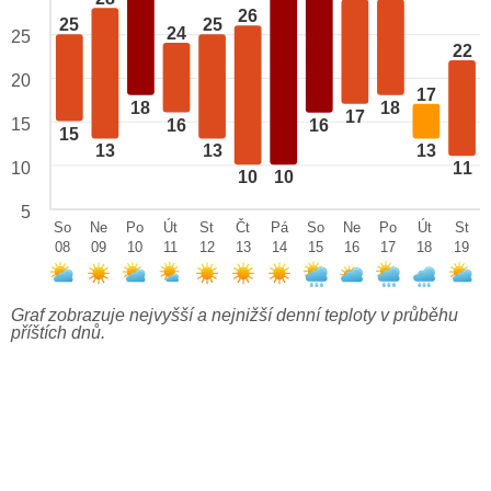
26
25
25
24
25
22
20
17
18
18
17
15
16
16
15
13
13
13
10
11
10
10
5
So
Ne
Po
Út
St
Čt
Pá
So
Ne
Po
Út
St
08
09
10
11
12
13
14
15
16
17
18
19
Graf zobrazuje nejvyšší a nejnižší denní teploty v průběhu
příštích dnů.