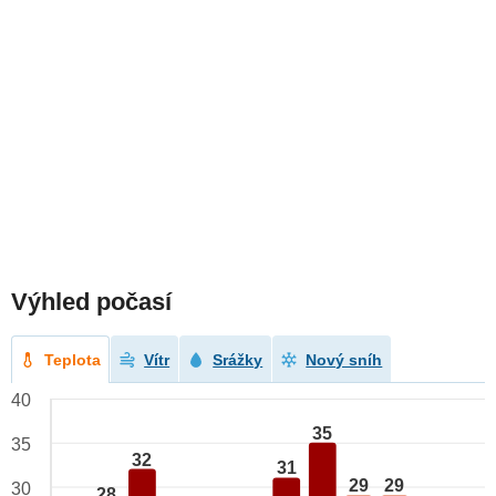
Výhled počasí
Teplota
Vítr
Srážky
Nový sníh
40
35
35
32
31
29
29
30
28