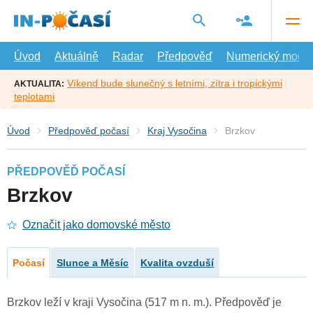
Přejít
na
hlavní
obsah
Úvod
Aktuálně
Radar
Předpověď
Numerický model
Víkend bude slunečný s letními, zítra i tropickými
AKTUALITA:
teplotami
Úvod
Předpověď počasí
Kraj Vysočina
Brzkov
PŘEDPOVĚĎ POČASÍ
Brzkov
Označit jako domovské město
Počasí
Slunce a Měsíc
Kvalita ovzduší
Brzkov leží v kraji Vysočina (517 m n. m.). Předpověď je