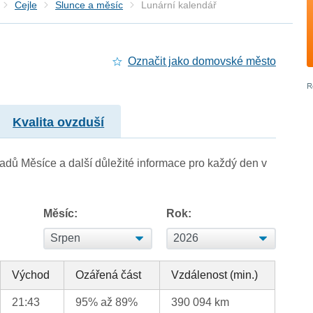
Cejle
Slunce a měsíc
Lunární kalendář
Označit jako domovské město
Kvalita ovzduší
adů Měsíce a další důležité informace pro každý den v
Měsíc:
Rok:
Východ
Ozářená část
Vzdálenost (min.)
21:43
95% až 89%
390 094 km