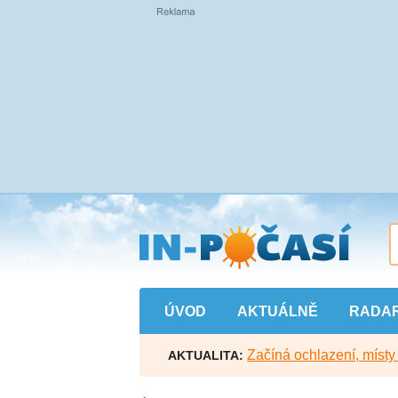
Přejít
na
hlavní
obsah
ÚVOD
AKTUÁLNĚ
RADA
Začíná ochlazení, míst
AKTUALITA: