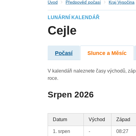
Úvod
Předpověď počasí
Kraj Vysočina
LUNÁRNÍ KALENDÁŘ
Cejle
Počasí
Slunce a Měsíc
V kalendáři naleznete časy východů, záp
roce.
Srpen 2026
Datum
Východ
Západ
1. srpen
-
08:27