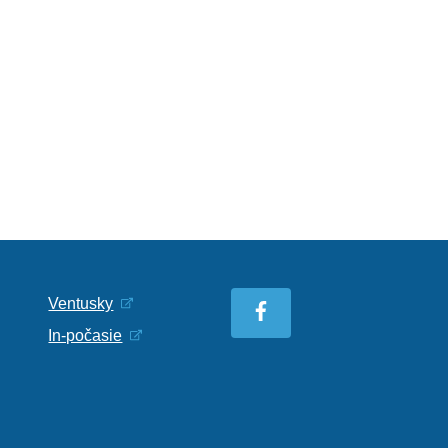
Ventusky
In-počasie