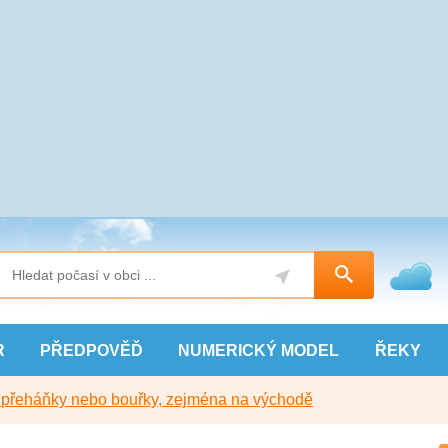
R
PŘEDPOVĚĎ
NUMERICKÝ
MODEL
ŘEKY
y přeháňky nebo bouřky, zejména na východě