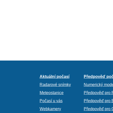
Aktuální počasí
Předpověď poč
Radarové snímky
Numerický mode
Meteostanice
Předpověď pro 
Počasí u vás
Předpověď pro 
Webkamery
Předpověď pro 