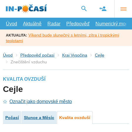
Přejít
na
hlavní
obsah
Úvod
Aktuálně
Radar
Předpověď
Numerický model
Víkend bude slunečný s letními, zítra i tropickými
AKTUALITA:
teplotami
Úvod
Předpověď počasí
Kraj Vysočina
Cejle
Znečištění vzduchu
KVALITA OVZDUŠÍ
Cejle
Označit jako domovské město
Počasí
Slunce a Měsíc
Kvalita ovzduší