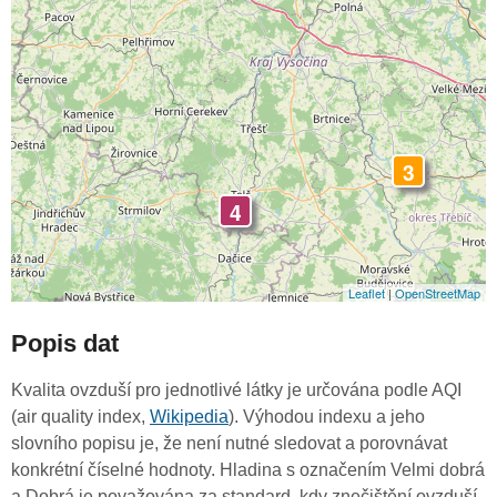
3
4
Leaflet
|
OpenStreetMap
Popis dat
Kvalita ovzduší pro jednotlivé látky je určována podle AQI
(air quality index,
Wikipedia
). Výhodou indexu a jeho
slovního popisu je, že není nutné sledovat a porovnávat
konkrétní číselné hodnoty. Hladina s označením Velmi dobrá
a Dobrá je považována za standard, kdy znečištění ovzduší