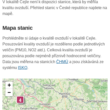
V lokalitě Cejle není k dispozici stanice, která by měřila
kvalitu ovzduší. Přehled stanic v České republice najdete na
mapě.
Mapa stanic
Prohlédněte si údaje o kvalitě ovzduší v lokalitě Cejle.
Posuzování kvality ovzduší je rozděleno podle jednotlivých
veličin (PM10, NO2 atd.). Celková kvalita ovzduší je
posuzována podle nejméně příznivě hodnocené veličiny.
Data jsou měřena na stanicích
ČHMÚ
a jsou získáváná ze
systému
ISKO
.
+
−
4