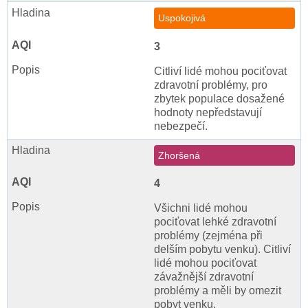
Uspokojivá
3
Citliví lidé mohou pociťovat
zdravotní problémy, pro
zbytek populace dosažené
hodnoty nepředstavují
nebezpečí.
Zhoršená
4
Všichni lidé mohou
pociťovat lehké zdravotní
problémy (zejména při
delším pobytu venku). Citliví
lidé mohou pociťovat
závažnější zdravotní
problémy a měli by omezit
pobyt venku.