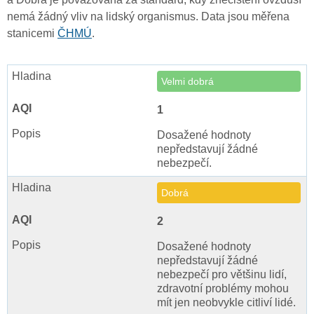
nemá žádný vliv na lidský organismus. Data jsou měřena
stanicemi
ČHMÚ
.
Velmi dobrá
1
Dosažené hodnoty
nepředstavují žádné
nebezpečí.
Dobrá
2
Dosažené hodnoty
nepředstavují žádné
nebezpečí pro většinu lidí,
zdravotní problémy mohou
mít jen neobvykle citliví lidé.