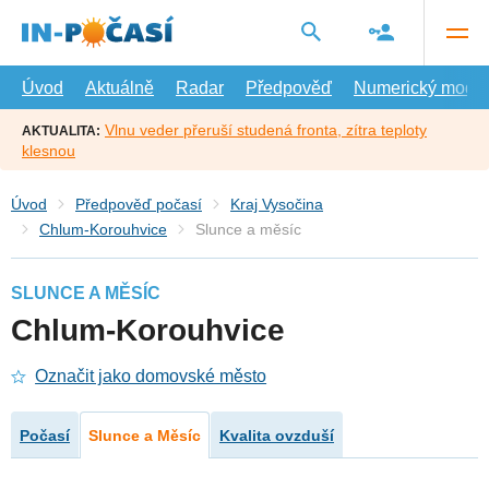
Přejít
na
hlavní
obsah
Úvod
Aktuálně
Radar
Předpověď
Numerický model
Vlnu veder přeruší studená fronta, zítra teploty
AKTUALITA:
klesnou
Úvod
Předpověď počasí
Kraj Vysočina
Chlum-Korouhvice
Slunce a měsíc
SLUNCE A MĚSÍC
Chlum-Korouhvice
Označit jako domovské město
Počasí
Slunce a Měsíc
Kvalita ovzduší