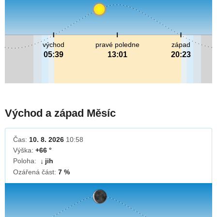
východ
pravé poledne
západ
05:39
13:01
20:23
Východ a západ Měsíc
Čas:
10. 8. 2026
10:58
Výška:
+66 °
Poloha:
jih
↓
Ozářená část:
7 %