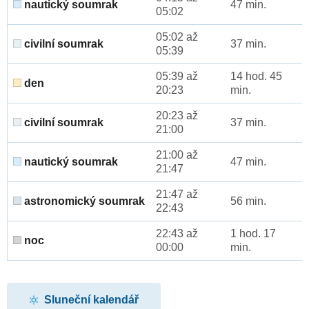
nautický soumrak
47 min.
05:02
05:02 až
civilní soumrak
37 min.
05:39
05:39 až
14 hod. 45
den
20:23
min.
20:23 až
civilní soumrak
37 min.
21:00
21:00 až
nautický soumrak
47 min.
21:47
21:47 až
astronomický soumrak
56 min.
22:43
22:43 až
1 hod. 17
noc
00:00
min.
Sluneční kalendář