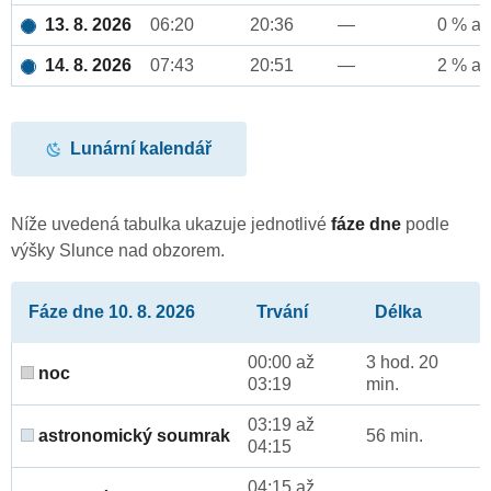
13. 8. 2026
06:20
20:36
—
0 % až
14. 8. 2026
07:43
20:51
—
2 % až
Lunární kalendář
Níže uvedená tabulka ukazuje jednotlivé
fáze dne
podle
výšky Slunce nad obzorem.
Fáze dne 10. 8. 2026
Trvání
Délka
00:00 až
3 hod. 20
noc
03:19
min.
03:19 až
astronomický soumrak
56 min.
04:15
04:15 až