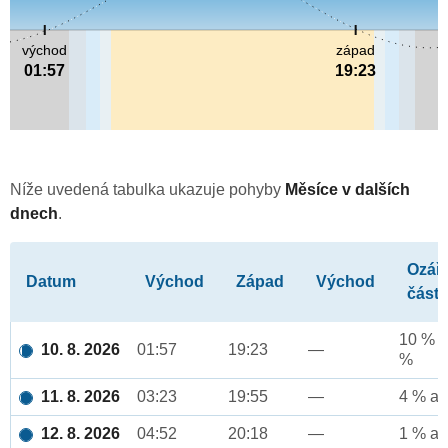
východ
západ
01:57
19:23
Níže uvedená tabulka ukazuje pohyby
Měsíce v dalších
dnech
.
Ozář
Datum
Východ
Západ
Východ
část
10 % a
10. 8. 2026
01:57
19:23
—
%
11. 8. 2026
03:23
19:55
—
4 % až
12. 8. 2026
04:52
20:18
—
1 % až