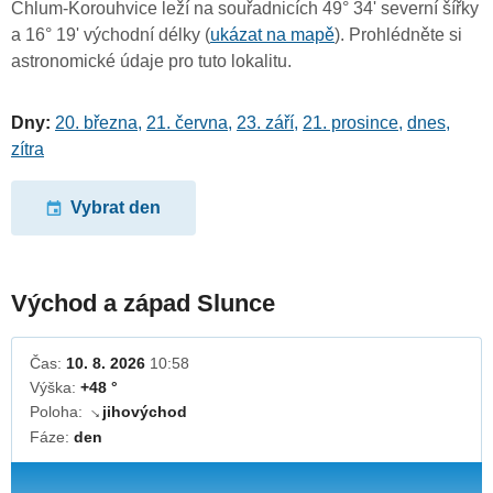
Chlum-Korouhvice leží na souřadnicích 49° 34' severní šířky
a 16° 19' východní délky (
ukázat na mapě
). Prohlédněte si
astronomické údaje pro tuto lokalitu.
Dny:
20. března
,
21. června
,
23. září
,
21. prosince
,
dnes
,
zítra
Vybrat den
Východ a západ Slunce
Čas:
10. 8. 2026
10:58
Výška:
+48 °
Poloha:
jihovýchod
↓
Fáze:
den